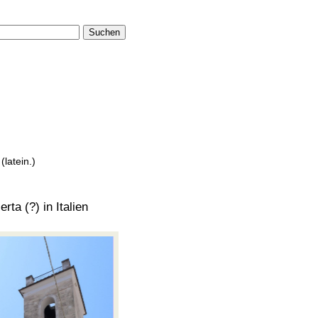
Suchen
t
(latein.)
rta (?) in Italien