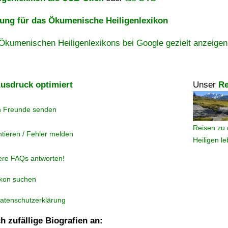
ng für das Ökumenische Heiligenlexikon
Ökumenischen Heiligenlexikons bei Google gezielt anzeigen
usdruck optimiert
Unser
Re
n Freunde senden
Reisen zu 
tieren / Fehler melden
Heiligen l
ere FAQs antworten!
ikon suchen
atenschutzerklärung
h zufällige Biografien an: