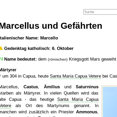
Marcellus und Gefährten
italienischer Name: Marcello
Gedenktag katholisch: 6. Oktober
Name bedeutet:
dem
Kriegsgott Mars geweih
(römischen)
Märtyrer
†
um 304
in Capua, heute
Santa Maria Capua Vetere
bei Case
Marcellus,
Castus
,
Ämilius
und
Saturninus
starben als Märtyrer. In vielen Quellen wird das
alte Capua - das heutige
Santa Maria Capua
Vetere
als Ort des Martyriums genannt. In
manchen wird zusätzlich ein Priester
Ammonus
,