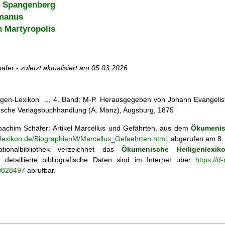
t Spangenberg
manus
n Martyropolis
äfer -
zuletzt aktualisiert am
05.03.2026
iligen-Lexikon …, 4. Band: M-P. Herausgegeben von Johann Evangelist 
d'sche Verlagsbuchhandlung (A. Manz), Augsburg, 1875
achim Schäfer: Artikel
Marcellus und Gefährten, aus dem
Ökumenis
enlexikon.de/BiographienM/Marcellus_Gefaehrten.html
, abgerufen am 8.
tionalbibliothek verzeichnet das
Ökumenische Heiligenlexik
ie; detaillierte bibliografische Daten sind im Internet über
https://d
69828497
abrufbar.