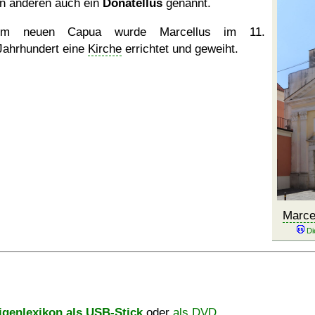
in anderen auch ein
Donatellus
genannt.
Im neuen Capua wurde Marcellus im 11.
Jahrhundert eine
Kirche
errichtet und geweiht.
Marce
igenlexikon als USB-Stick
oder
als DVD