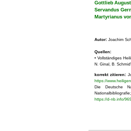
Gottlieb Augus
Servandus Ger
Martyrianus vo
Autor:
Joachim Sch
Quellen:
• Vollständiges He
N. Ginal, B. Schmi
korrekt zitieren:
Jo
https://www.heilig
Die Deutsche Na
Nationalbibliograf
https://d-nb.info/9