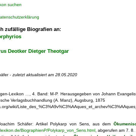
ikon suchen
atenschutzerklärung
h zufällige Biografien an:
rphyrios
us Deotker Dietger Theotgar
äfer -
zuletzt aktualisiert am
28.05.2020
iligen-Lexikon …, 4. Band: M-P. Herausgegeben von Johann Evangelist 
d'sche Verlagsbuchhandlung (A. Manz), Augsburg, 1875
pedia.org/wiki/Liste_des_%C3%A9v%C3%AAques_et_archev%C3%AAqu
oachim Schäfer: Artikel
Polykarp von Sens, aus dem
Ökumenisc
enlexikon.de/BiographienP/Polykarp_von_Sens.html
, abgerufen am 7. 8.