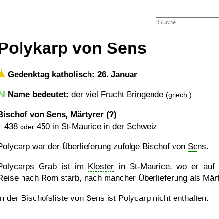
Polykarp von Sens
Gedenktag katholisch: 26. Januar
Name bedeutet:
der viel Frucht Bringende
(griech.)
Bischof von Sens, Märtyrer (?)
†
438
450
in
St-Maurice
in der Schweiz
oder
Polycarp war der Überlieferung zufolge Bischof von
Sens
.
Polycarps Grab ist im
Kloster
in St-Maurice, wo er auf 
Reise nach
Rom
starb, nach mancher Überlieferung als Märt
In der Bischofsliste von
Sens
ist Polycarp nicht enthalten.