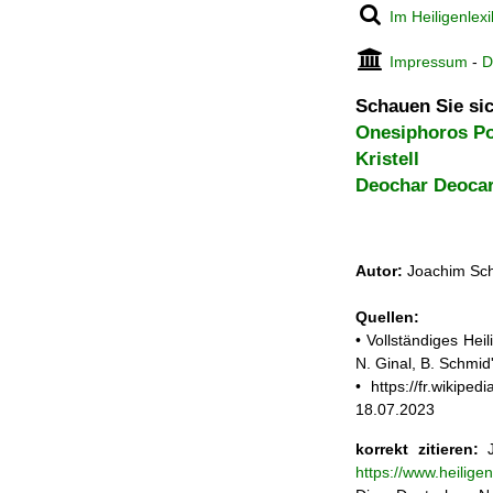
Im Heiligenlex
Impressum
-
D
Schauen Sie sic
Onesiphoros Po
Kristell
Deochar Deocar
Autor:
Joachim Sch
Quellen:
• Vollständiges He
N. Ginal, B. Schmi
• https://fr.wiki
18.07.2023
korrekt zitieren:
J
https://www.heilig