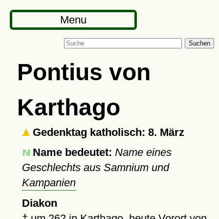
Menu
Suchen
Pontius von
Karthago
Gedenktag katholisch: 8. März
Name bedeutet:
Name eines
Geschlechts aus Samnium und
Kampanien
Diakon
†
um 262
in
Karthago
, heute Vorort von