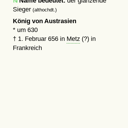
Name bedeutet:
der glänzende
Sieger
(althochdt.)
König von Austrasien
*
um 630
†
1. Februar 656
in
Metz
(?) in
Frankreich