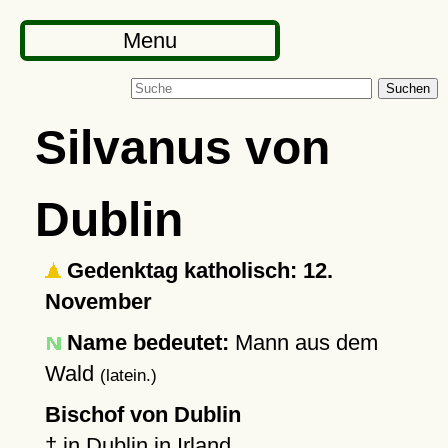
Menu
Suchen
Silvanus von
Dublin
Gedenktag katholisch: 12.
November
Name bedeutet:
Mann aus dem
Wald
(latein.)
Bischof von Dublin
†
in
Dublin
in Irland