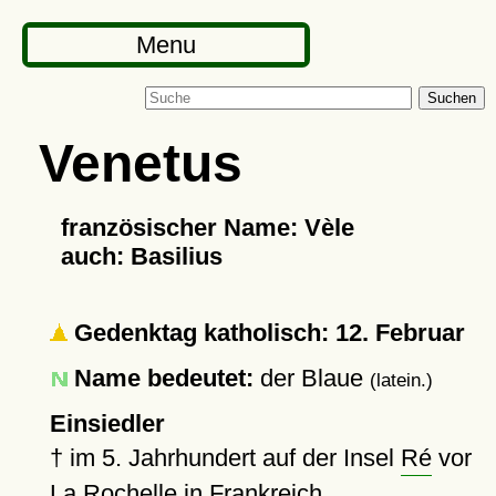
Menu
Suchen
Venetus
französischer Name: Vèle
auch: Basilius
Gedenktag katholisch: 12. Februar
Name bedeutet:
der Blaue
(latein.)
Einsiedler
†
im 5. Jahrhundert auf der Insel
Ré
vor
La Rochelle in Frankreich