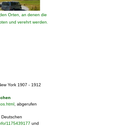
den Orten, an denen die
ebten und verehrt werden.
New York 1907 - 1912
schen
kos.html
, abgerufen
r Deutschen
.info/1175439177
und