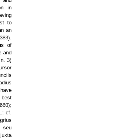
s and
on in
aving
st to
an an
383).
us of
e and
n. 3)
ursor
ncils
adius
 have
 best
680);
L; cf.
grius
s seu
juxta