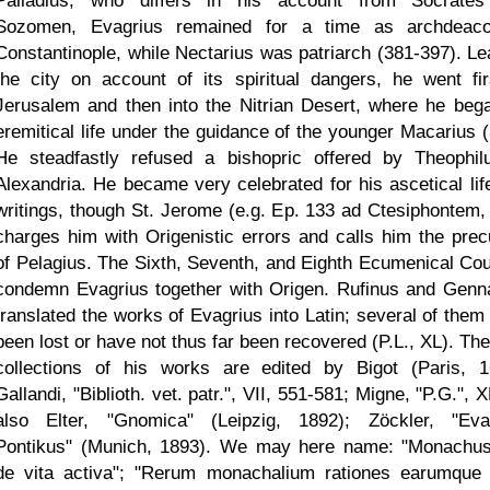
Palladius, who differs in his account from Socrate
Sozomen, Evagrius remained for a time as archdeac
Constantinople, while Nectarius was patriarch (381-397). Le
the city on account of its spiritual dangers, he went fir
Jerusalem and then into the Nitrian Desert, where he beg
eremitical life under the guidance of the younger Macarius (
He steadfastly refused a bishopric offered by Theophil
Alexandria. He became very celebrated for his ascetical lif
writings, though St. Jerome (e.g. Ep. 133 ad Ctesiphontem, 
charges him with Origenistic errors and calls him the prec
of Pelagius. The Sixth, Seventh, and Eighth Ecumenical Cou
condemn Evagrius together with Origen. Rufinus and Genn
translated the works of Evagrius into Latin; several of them
been lost or have not thus far been recovered (P.L., XL). The
collections of his works are edited by Bigot (Paris, 1
Gallandi, "Biblioth. vet. patr.", VII, 551-581; Migne, "P.G.", X
also Elter, "Gnomica" (Leipzig, 1892); Zöckler, "Eva
Pontikus" (Munich, 1893). We may here name: "Monachu
de vita activa"; "Rerum monachalium rationes earumque 