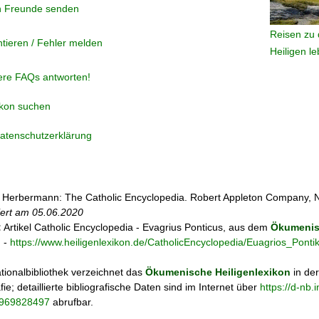
n Freunde senden
Reisen zu 
tieren / Fehler melden
Heiligen l
ere FAQs antworten!
ikon suchen
atenschutzerklärung
 Herbermann: The Catholic Encyclopedia. Robert Appleton Company, 
siert am
05.06.2020
:
Artikel
Catholic Encyclopedia - Evagrius Ponticus, aus dem
Ökumeni
n
-
https://www.heiligenlexikon.de/CatholicEncyclopedia/Euagrios_Ponti
tionalbibliothek verzeichnet das
Ökumenische Heiligenlexikon
in de
fie; detaillierte bibliografische Daten sind im Internet über
https://d-nb
o/969828497
abrufbar.