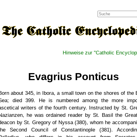
Hinweise zur "Catholic Encyclop
Evagrius Ponticus
Born about 345, in Ibora, a small town on the shores of the 
Sea; died 399. He is numbered among the more impo
ascetical writers of the fourth century. Instructed by St. Gr
Nazianzen, he was ordained reader by St. Basil the Grea
deacon by St. Gregory of Nyssa (380), whom he accompani
the Second Council of Constantinople (381). Accordi