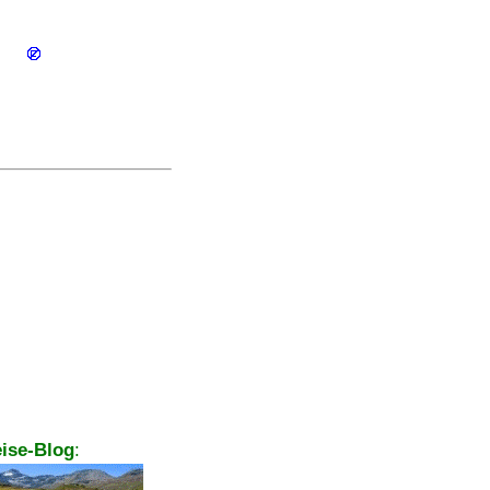
ise-Blog
: