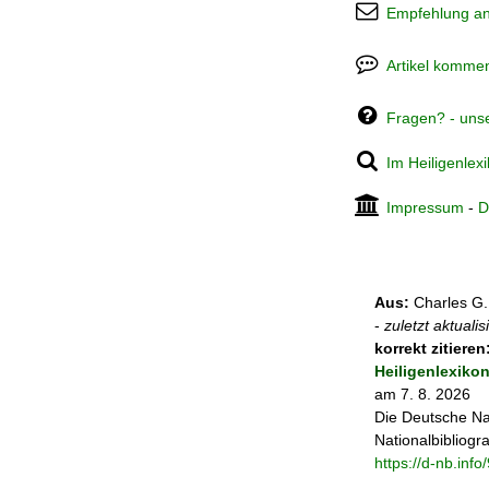
Empfehlung a
Artikel kommen
Fragen? - uns
Im Heiligenlex
Impressum
-
D
Aus:
Charles G.
-
zuletzt aktuali
korrekt zitieren
Heiligenlexiko
am 7. 8. 2026
Die Deutsche Na
Nationalbibliogra
https://d-nb.inf