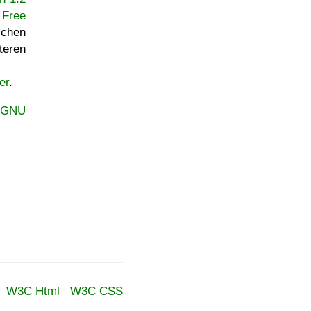
Free
ichen
teren
er
.
GNU
W3C Html
W3C CSS