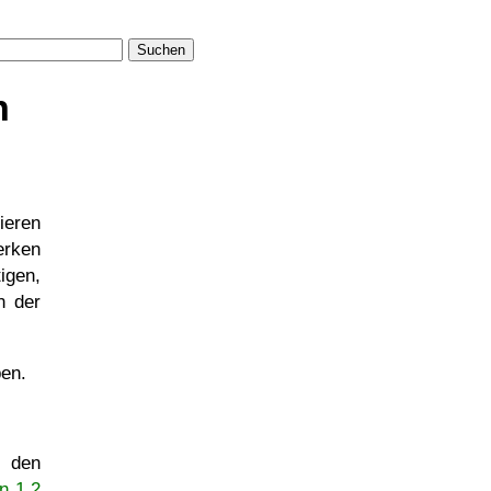
Suchen
n
ieren
erken
igen,
n der
en.
r den
n 1.2