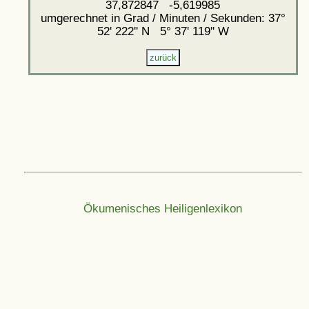
37,872847 -5,619985
umgerechnet in Grad / Minuten / Sekunden: 37°
52' 222'' N 5° 37' 119'' W
Ökumenisches Heiligenlexikon