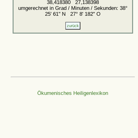
38,418380 27,138398
umgerechnet in Grad / Minuten / Sekunden: 38°
25' 61'' N 27° 8' 182'' O
Ökumenisches Heiligenlexikon