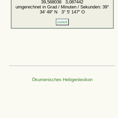
39,568038 3,087442
umgerechnet in Grad / Minuten / Sekunden: 39°
34' 49'' N 3° 5' 147'' O
Ökumenisches Heiligenlexikon