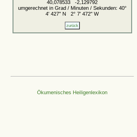
40,078533 -2,129792
umgerechnet in Grad / Minuten / Sekunden: 40°
4' 427'' N 2° 7' 472'' W
Ökumenisches Heiligenlexikon