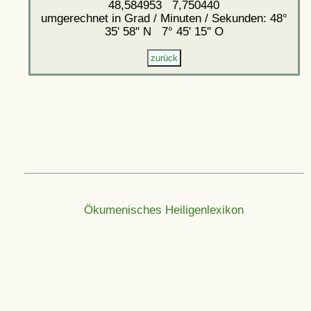
48,584953 7,750440
umgerechnet in Grad / Minuten / Sekunden: 48°
35' 58'' N 7° 45' 15'' O
Ökumenisches Heiligenlexikon