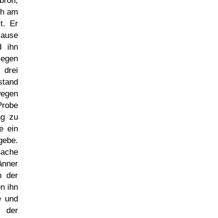
bron,
ch am
t. Er
Hause
d ihn
iegen
 drei
stand
wegen
 Probe
ng zu
e ein
gebe.
Sache
änner
h der
n ihn
e und
 der