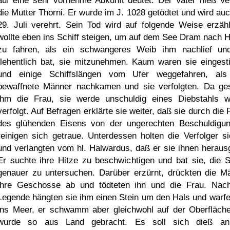
auf eine sehr vornehme Abkunft deutet. Der Vater hieß Ve
die Mutter Thorni. Er wurde im J. 1028 getödtet und wird au
29. Juli verehrt. Sein Tod wird auf folgende Weise erzähl
wollte eben ins Schiff steigen, um auf dem See Dram nach 
zu fahren, als ein schwangeres Weib ihm nachlief un
flehentlich bat, sie mitzunehmen. Kaum waren sie eingest
und einige Schiffslängen vom Ufer weggefahren, als
bewaffnete Männer nachkamen und sie verfolgten. Da ge
ihm die Frau, sie werde unschuldig eines Diebstahls 
verfolgt. Auf Befragen erklärte sie weiter, daß sie durch die
des glühenden Eisens von der ungerechten Beschuldigu
reinigen sich getraue. Unterdessen holten die Verfolger si
und verlangten vom hl. Halwardus, daß er sie ihnen heraus
Er suchte ihre Hitze zu beschwichtigen und bat sie, die 
genauer zu untersuchen. Darüber erzürnt, drückten die M
ihre Geschosse ab und tödteten ihn und die Frau. Nac
Legende hängten sie ihm einen Stein um den Hals und warfe
ins Meer, er schwamm aber gleichwohl auf der Oberfläch
wurde so aus Land gebracht. Es soll sich dieß an