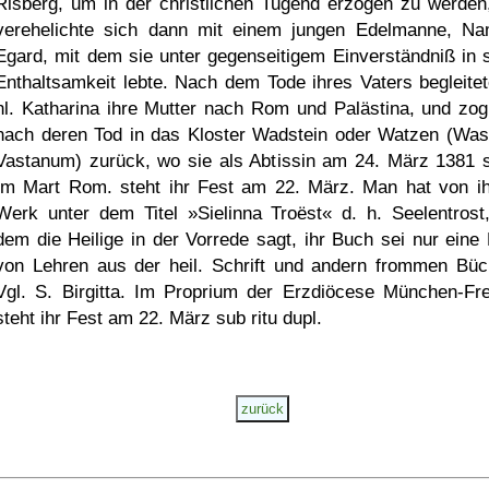
Risberg, um in der christlichen Tugend erzogen zu werden
verehelichte sich dann mit einem jungen Edelmanne, N
Egard, mit dem sie unter gegenseitigem Einverständniß in s
Enthaltsamkeit lebte. Nach dem Tode ihres Vaters begleitet
hl. Katharina ihre Mutter nach Rom und Palästina, und zog
nach deren Tod in das Kloster Wadstein oder Watzen (Was
Vastanum) zurück, wo sie als Abtissin am 24. März 1381 s
Im Mart Rom. steht ihr Fest am 22. März. Man hat von ih
Werk unter dem Titel »Sielinna Troëst« d. h. Seelentrost
dem die Heilige in der Vorrede sagt, ihr Buch sei nur eine 
von Lehren aus der heil. Schrift und andern frommen Büc
Vgl. S. Birgitta. Im Proprium der Erzdiöcese München-Fre
steht ihr Fest am 22. März sub ritu dupl.