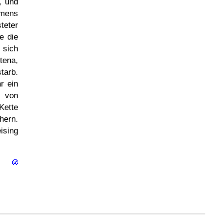
, und
amens
teter
e die
 sich
tena,
tarb.
r ein
, von
Kette
hern.
ising