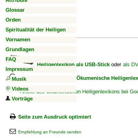
Attribute
Glossar
Orden
Spiritualität der Heiligen
Vornamen
Grundlagen
FAQ
Heiligenlexikon als USB-Stick
oder
als D
Impressum
Unterstützung für das Ökumenische Heiligenlex
Musik
Videos
Artikel des Ökumenischen Heiligenlexikons bei Goo
Vorträge
Seite zum Ausdruck optimiert
Empfehlung an Freunde senden