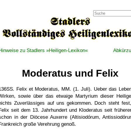
Hinweise zu Stadlers »Heiligen-Lexikon«
Abkürz
Moderatus und Felix
136SS. Felix et Moderatus, MM. (1. Juli). Ueber das Lebe
Wirken, sowie über das etwaige Martyrium dieser Heilige
nichts Zuverlässiges auf uns gekommen. Doch steht fest
Felix seit dem 13. Jahrhundert und Kloderatus seit früherer
schon in der Diöcese Auxerre (Altisiodórum, Antissiodóru
Frankreich große Verehrung genoß.