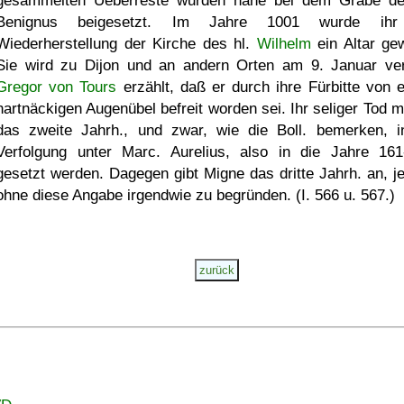
gesammelten Ueberreste wurden nahe bei dem Grabe de
Benignus beigesetzt. Im Jahre 1001 wurde ihr
Wiederherstellung der Kirche des hl.
Wilhelm
ein Altar gew
Sie wird zu Dijon und an andern Orten am 9. Januar ver
Gregor von Tours
erzählt, daß er durch ihre Fürbitte von 
hartnäckigen Augenübel befreit worden sei. Ihr seliger Tod m
das zweite Jahrh., und zwar, wie die Boll. bemerken, i
Verfolgung unter Marc. Aurelius, also in die Jahre 161
gesetzt werden. Dagegen gibt Migne das dritte Jahrh. an, j
ohne diese Angabe irgendwie zu begründen. (I. 566 u. 567.)