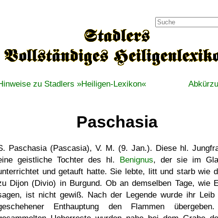
Hinweise zu Stadlers »Heiligen-Lexikon«
Abkürz
Paschasia
S. Paschasia (Pascasia), V. M. (9. Jan.). Diese hl. Jungfra
eine geistliche Tochter des hl.
Benignus
, der sie im Gl
unterrichtet und getauft hatte. Sie lebte, litt und starb wie 
zu Dijon (Divio) in Burgund. Ob an demselben Tage, wie E
sagen, ist nicht gewiß. Nach der Legende wurde ihr Leib
geschehener Enthauptung den Flammen übergeben.