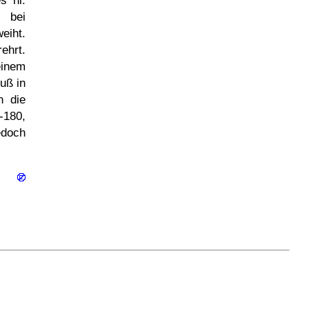
s hl.
 bei
eiht.
ehrt.
einem
uß in
n die
-180,
edoch