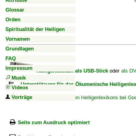
Attribute
Glossar
Orden
Spiritualität der Heiligen
Vornamen
Grundlagen
FAQ
Impressum
Heiligenlexikon als USB-Stick
oder
als D
Musik
Unterstützung für das Ökumenische Heiligenlex
Videos
Vorträge
Artikel des Ökumenischen Heiligenlexikons bei Goo
Seite zum Ausdruck optimiert