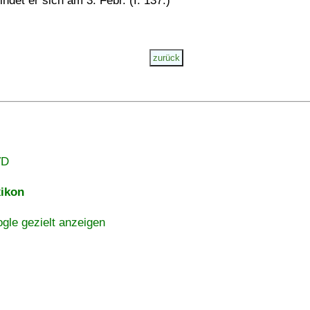
findet er sich am 3. Febr. (I. 137.)
VD
ikon
gle gezielt anzeigen