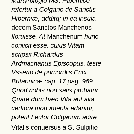
Martyrologio MS. Hibernico
refertur a Colgano de Sanctis
Hiberniæ, additq; in ea insula
decem Sanctos Manchenos
floruisse. At
Manchenum
hunc
coniicit esse, cuius Vitam
scripsit Richardus
Ardmachanus Episcopus, teste
Vsserio de primordiis Eccl.
Britannicæ cap. 17 pag. 969
Quod nobis non satis probatur.
Quare dum hæc Vita aut alia
certiora monumenta edantur,
poterit Lector Colganum adire
.
Vitalis conuersus a S. Sulpitio