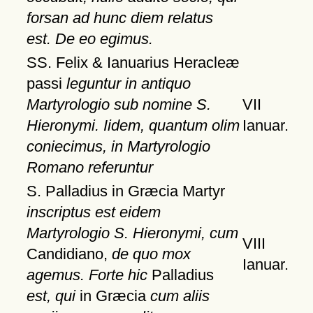
forsan ad hunc diem relatus
est. De eo egimus.
SS. Felix & Ianuarius Heracleæ
passi
leguntur in antiquo
Martyrologio sub nomine S.
VII
Hieronymi. Iidem, quantum olim
Ianuar.
coniecimus, in Martyrologio
Romano referuntur
S. Palladius in Græcia Martyr
inscriptus est eidem
Martyrologio S. Hieronymi, cum
VIII
Candidiano,
de quo mox
Ianuar.
agemus. Forte hic
Palladius
est, qui
in Græcia
cum aliis