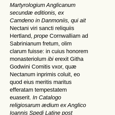
Martyrologium Anglicanum
secundæ editionis, ex
Camdeno in Danmoniis, qui ait
Nectani viri sancti reliquiis
Hertland,
prope
Cornwalliam ad
Sabrinianum fretum, olim
clarum fuisse: in cuius honorem
monasteriolum
ibi
erexit Githa
Godwini Comitis vxor, quæ
Nectanum inprimis coluit, eo
quod eius meritis maritus
efferatam tempestatem
euaserit.
In Catalogo
religiosarum ædium ex Anglico
Ioannis Spedi Latine post