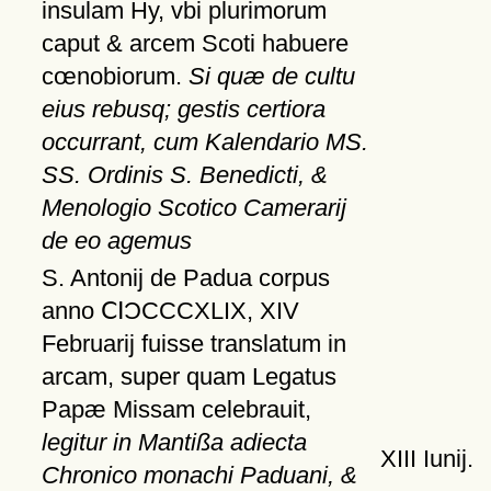
insulam Hy, vbi plurimorum
caput & arcem Scoti habuere
cœnobiorum.
Si quæ de cultu
eius rebusq; gestis certiora
occurrant, cum Kalendario MS.
SS. Ordinis S. Benedicti, &
Menologio Scotico Camerarij
de eo agemus
S. Antonij de Padua corpus
anno ⅭⅠƆCCCXLIX, XIV
Februarij fuisse translatum in
arcam, super quam Legatus
Papæ Missam celebrauit,
legitur in Mantißa adiecta
XIII Iunij.
Chronico monachi Paduani, &