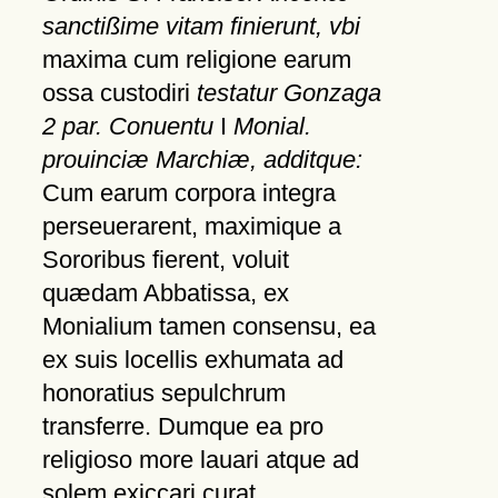
sanctißime vitam finierunt, vbi
maxima cum religione earum
ossa custodiri
testatur Gonzaga
2 par. Conuentu
I
Monial.
prouinciæ Marchiæ, additque:
Cum earum corpora integra
perseuerarent, maximique a
Sororibus fierent, voluit
quædam Abbatissa, ex
Monialium tamen consensu, ea
ex suis locellis exhumata ad
honoratius sepulchrum
transferre. Dumque ea pro
religioso more lauari atque ad
solem exiccari curat,