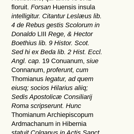
floruit.
Forsan
Huensis insula
intelligitur. Citantur Leslæus lib.
4 de Rebus gestis Scolorum in
Donaldo
LIII
Rege, & Hector
Boethius lib. 9 Histor. Scot.
Sed hi ex Beda lib. 2 Hist. Eccl.
Angl. cap.
19 Conuanum,
siue
Connanum,
proferunt, cum
Thomianus
legatur, ad quem
eiusq; socios Hilarius aliiq;
Sedis Apostolicæ Consiliarij
Roma scripserunt. Hunc
Thomianum Archiepiscopum
Ardmachanum in Hibernia
statuit Colganus in Actis Sanct.