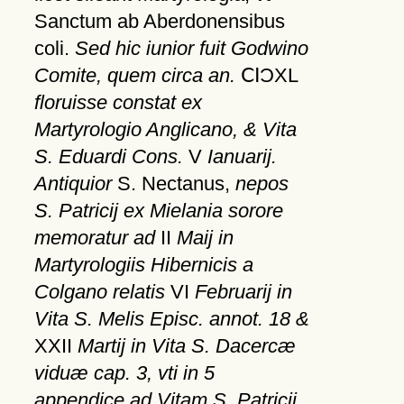
Sanctum ab Aberdonensibus
coli.
Sed hic iunior fuit Godwino
Comite, quem circa an.
ⅭⅠƆXL
floruisse constat ex
Martyrologio Anglicano, & Vita
S. Eduardi Cons.
V
Ianuarij.
Antiquior
S. Nectanus,
nepos
S. Patricij ex Mielania sorore
memoratur ad
II
Maij in
Martyrologiis Hibernicis a
Colgano relatis
VI
Februarij in
Vita S. Melis Episc. annot. 18 &
XXII
Martij in Vita S. Dacercæ
viduæ cap. 3, vti in 5
appendice ad Vitam S. Patricij