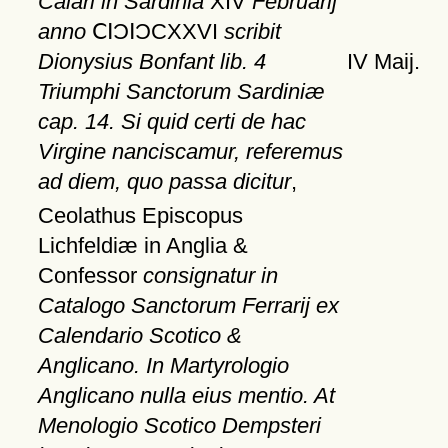
Calari in Sardinia
XIV
Februarij
anno
ⅭⅠƆⅠƆCXXVI
scribit
Dionysius Bonfant lib. 4
IV Maij.
Triumphi Sanctorum Sardiniæ
cap. 14. Si quid certi de hac
Virgine nanciscamur, referemus
ad diem, quo passa dicitur
,
Ceolathus Episcopus
Lichfeldiæ in Anglia &
Confessor
consignatur in
Catalogo Sanctorum Ferrarij ex
Calendario Scotico &
Anglicano. In Martyrologio
Anglicano nulla eius mentio. At
Menologio Scotico Dempsteri