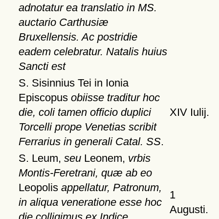
adnotatur ea translatio in MS.
auctario Carthusiæ
Bruxellensis. Ac postridie
eadem celebratur. Natalis huius
Sancti est
S. Sisinnius Tei in Ionia
Episcopus
obiisse traditur hoc
die, coli tamen officio duplici
XIV Iulij.
Torcelli prope Venetias scribit
Ferrarius in generali Catal. SS
.
S. Leum,
seu
Leonem,
vrbis
Montis-Feretrani, quæ ab eo
Leopolis
appellatur, Patronum,
1
in aliqua veneratione esse hoc
Augusti.
die colligimus ex Indice