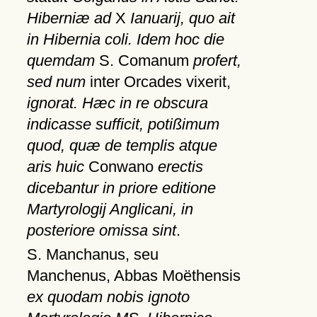
Hiberniæ ad
X
Ianuarij, quo ait
in Hibernia coli. Idem hoc die
quemdam
S. Comanum
profert,
sed num
inter Orcades vixerit,
ignorat. Hæc in re obscura
indicasse sufficit, potißimum
quod, quæ de templis atque
aris huic
Conwano
erectis
dicebantur in priore editione
Martyrologij Anglicani, in
posteriore omissa sint
.
S. Manchanus, seu
Manchenus, Abbas Moëthensis
ex quodam nobis ignoto