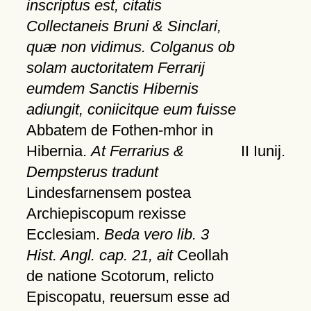
inscriptus est, citatis
Collectaneis Bruni & Sinclari,
quæ non vidimus. Colganus ob
solam auctoritatem Ferrarij
eumdem Sanctis Hibernis
adiungit, coniicitque eum fuisse
Abbatem de Fothen-mhor in
Hibernia.
At Ferrarius &
II Iunij.
Dempsterus tradunt
Lindesfarnensem postea
Archiepiscopum rexisse
Ecclesiam.
Beda vero lib. 3
Hist. Angl. cap. 21, ait
Ceollah
de natione Scotorum, relicto
Episcopatu, reuersum esse ad