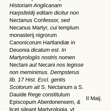
Historiam Anglicanam
Harpsfeldij editam dicitur non
Nectanus Confessor,
sed
Necanus Martyr,
cui
templum
monasterij nigrorum
Canonicorum Hartlandiæ in
Deuonia
dicatum est. In
Martyrologiis nostris nomen
Nectani
aut
Necani
nos legisse
non meminimus. Dempsterus
lib. 17 Hist. Eccl. gentis
Scotorum ait
S. Nectanum a S.
Dauide Rege constitutum
II Maij.
Episcopum Aberdonensem,
&
licet sileant Martyrologia, vt