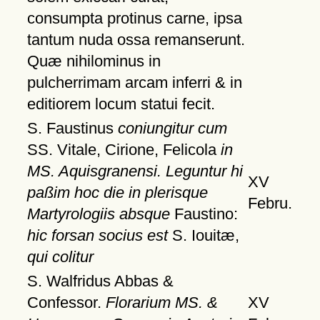
consumpta protinus carne, ipsa
tantum nuda ossa remanserunt.
Quæ nihilominus in
pulcherrimam arcam inferri & in
editiorem locum statui fecit.
S. Faustinus
coniungitur cum
SS. Vitale, Cirione, Felicola
in
MS. Aquisgranensi. Leguntur hi
XV
paßim hoc die in plerisque
Febru.
Martyrologiis absque
Faustino:
hic forsan socius est
S. Iouitæ,
qui colitur
S. Walfridus Abbas &
Confessor.
Florarium MS. &
XV