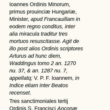
Ioannes Ordinis Minorum,
primus prouinciæ Hungariæ,
Minister,
apud Francauillam in
eodem regno conditus, inter
alia miracula traditur tres
mortuos resuscitasse. Agit de
illo post alios Ordinis scriptores
Arturus ad hunc diem,
Waddingus tomo 2 an. 1270
nu. 37, & an. 1287 nu. 7,
appellatq;
V. P. F. Ioannem,
in
Indice etiam inter Beatos
recenset
.
Tres sanctimoniales tertij
Ordinis S. Francisci
Anconæ