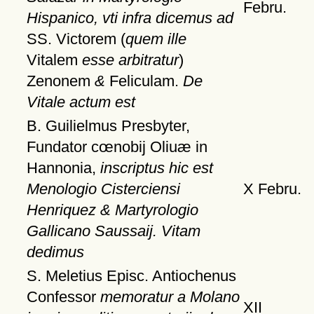
Febru.
Hispanico, vti infra dicemus ad
SS. Victorem (
quem ille
Vitalem
esse arbitratur
)
Zenonem
&
Feliculam.
De
Vitale actum est
B. Guilielmus Presbyter,
Fundator cœnobij Oliuæ in
Hannonia,
inscriptus hic est
Menologio Cisterciensi
X Febru.
Henriquez & Martyrologio
Gallicano Saussaij. Vitam
dedimus
S. Meletius Episc. Antiochenus
Confessor
memoratur a Molano
XII