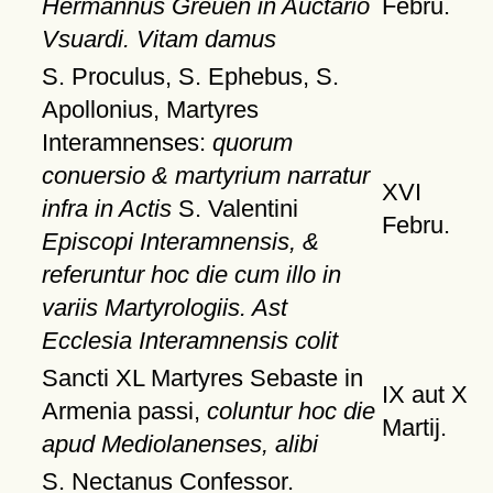
Hermannus Greuen in Auctario
Febru.
Vsuardi. Vitam damus
S. Proculus, S. Ephebus, S.
Apollonius, Martyres
Interamnenses:
quorum
conuersio & martyrium narratur
XVI
infra in Actis
S. Valentini
Febru.
Episcopi Interamnensis, &
referuntur hoc die cum illo in
variis Martyrologiis. Ast
Ecclesia Interamnensis colit
Sancti XL Martyres Sebaste in
IX aut X
Armenia passi,
coluntur hoc die
Martij.
apud Mediolanenses, alibi
S. Nectanus Confessor.