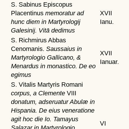
S. Sabinus Episcopus
Placentinus
memoratur ad
XVII
hunc diem in Martyrologij
Ianu.
Galesinij. Vitā dedimus
S. Richmirus Abbas
Cenomanis.
Saussaius in
XVII
Martyrologio Gallicano, &
Ianuar.
Menardus in monastico. De eo
egimus
S. Vitalis Martyris Romani
corpus, a Clemente
VIII
donatum, adseruatur Abulæ in
Hispania. De eius veneratione
agit hoc die Io. Tamayus
VI
Salazar in Martyrologio