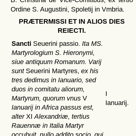
Ordine S. Augustini, Spoletij in Vmbria.
PRÆTERMISSI ET IN ALIOS DIES
REIECTI.
Sancti
Seuerini passio.
Ita MS.
Martyrologium S. Hieronymi,
siue antiquum Romanum. Varij
sunt
Seuerini Martyres,
ex his
tres dedimus in Ianuario, sed
duos in comitatu aliorum,
I
Martyrum, quorum vnus
V
Ianuarij.
Ianuarij in Africa passus est,
alter
XI
Alexandriæ, tertius
Rauennæ in Italia Martyr
occubuit, nullo addito socio, qui