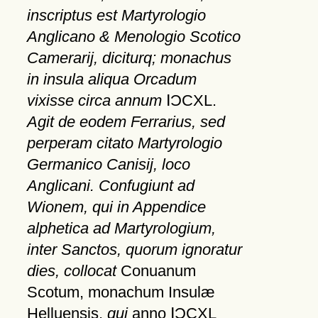
inscriptus est Martyrologio
Anglicano & Menologio Scotico
Camerarij, diciturq; monachus
in insula aliqua Orcadum
vixisse circa annum
ⅠƆCXL.
Agit de eodem Ferrarius, sed
perperam citato Martyrologio
Germanico Canisij, loco
Anglicani. Confugiunt ad
Wionem, qui in Appendice
alphetica ad Martyrologium,
inter Sanctos, quorum ignoratur
dies, collocat
Conuanum
Scotum, monachum Insulæ
Helluensis,
qui
anno ⅠƆCXL