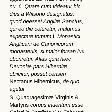
nu. 6. Quare cum videatur hic
dies a Wilsono designatus,
quod deesset Angliæ Sanctus,
qui eo die coleretur, malumus
expectare tomum
II
Monastici
Anglicani de Canonicorum
monasteriis, si maior forsan lux
oboriretur. Alias quia hæc
Deuoniæ pars Hiberniæ
obiicitur, posset censeri
Nectanus Hibernicus,
de quo
agetur
S. Quadragesimæ Virginis &
Martyris
corpus inuentum esse