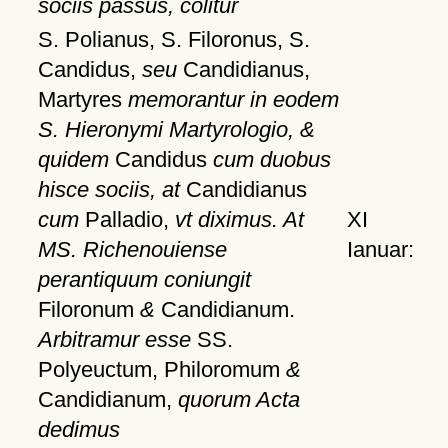
sociis passus, colitur
S. Polianus, S. Filoronus, S.
Candidus,
seu
Candidianus,
Martyres
memorantur in eodem
S. Hieronymi Martyrologio, &
quidem
Candidus
cum duobus
hisce sociis, at
Candidianus
cum
Palladio,
vt diximus. At
XI
MS. Richenouiense
Ianuar:
perantiquum coniungit
Filoronum
&
Candidianum.
Arbitramur esse
SS.
Polyeuctum, Philoromum
&
Candidianum,
quorum Acta
dedimus