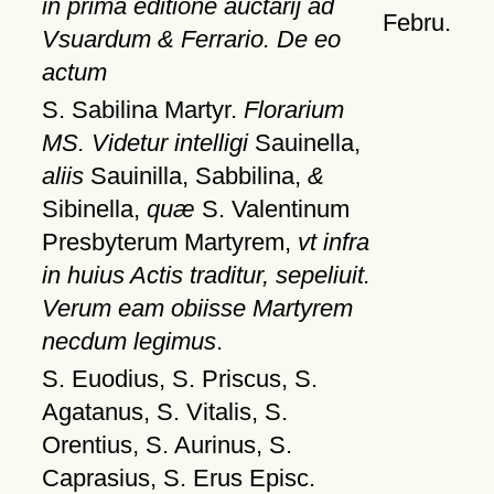
in prima editione auctarij ad
Febru.
Vsuardum & Ferrario. De eo
actum
S. Sabilina Martyr.
Florarium
MS. Videtur intelligi
Sauinella,
aliis
Sauinilla, Sabbilina,
&
Sibinella,
quæ
S. Valentinum
Presbyterum Martyrem,
vt infra
in huius Actis traditur, sepeliuit.
Verum eam obiisse Martyrem
necdum legimus
.
S. Euodius, S. Priscus, S.
Agatanus, S. Vitalis, S.
Orentius, S. Aurinus, S.
Caprasius, S. Erus Episc.