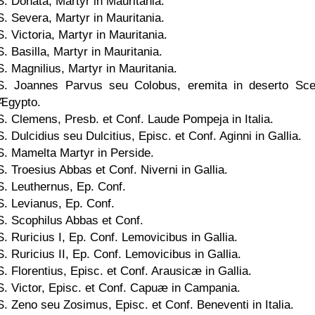
S. Donata, Martyr in Mauritania.
S. Severa, Martyr in Mauritania.
S. Victoria, Martyr in Mauritania.
S. Basilla, Martyr in Mauritania.
S. Magnilius, Martyr in Mauritania.
S. Joannes Parvus seu Colobus, eremita in deserto Sce
Ægypto.
S. Clemens, Presb. et Conf. Laude Pompeja in Italia.
S. Dulcidius seu Dulcitius, Episc. et Conf. Aginni in Gallia.
S. Mamelta Martyr in Perside.
S. Troesius Abbas et Conf. Niverni in Gallia.
S. Leuthernus, Ep. Conf.
S. Levianus, Ep. Conf.
S. Scophilus Abbas et Conf.
S. Ruricius I, Ep. Conf. Lemovicibus in Gallia.
S. Ruricius II, Ep. Conf. Lemovicibus in Gallia.
S. Florentius, Episc. et Conf. Arausicæ in Gallia.
S. Victor, Episc. et Conf. Capuæ in Campania.
S. Zeno seu Zosimus, Episc. et Conf. Beneventi in Italia.