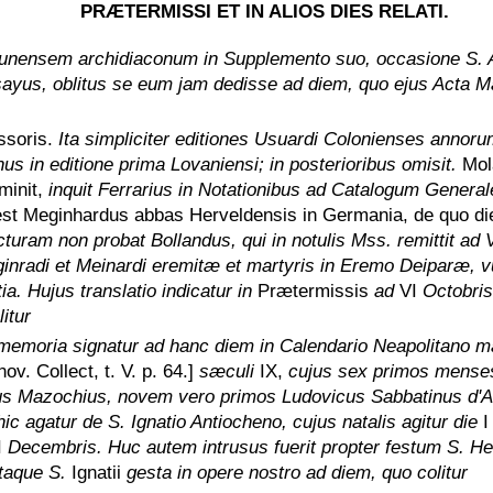
PRÆTERMISSI ET IN ALIOS DIES RELATI.
unensem archidiaconum in Supplemento suo, occasione S. A
sayus, oblitus se eum jam dedisse ad diem, quo ejus Acta M
ssoris.
Ita simpliciter editiones Usuardi Colonienses annoru
us in editione prima Lovaniensi; in posterioribus omisit.
Mol
minit,
inquit Ferrarius in Notationibus ad Catalogum Genera
 est Meginhardus abbas Herveldensis in Germania, de quo d
turam non probat Bollandus, qui in notulis Mss. remittit ad 
ginradi et Meinardi eremitæ et martyris in Eremo Deiparæ, v
ia. Hujus translatio indicatur in
Prætermissis
ad
VI
Octobris
itur
memoria signatur ad hanc diem in Calendario Neapolitano 
nov. Collect, t. V. p. 64.]
sæculi
IX,
cujus sex primos menses 
 Mazochius, novem vero primos Ludovicus Sabbatinus d'A
hic agatur de S. Ignatio Antiocheno, cujus natalis agitur die
I
Decembris. Huc autem intrusus fuerit propter festum S. He
itaque S.
Ignatii
gesta in opere nostro ad diem, quo colitur