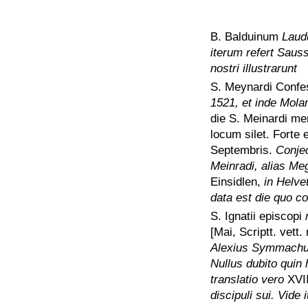
B. Balduinum
Laud
iterum refert Saus
nostri illustrarunt
S. Meynardi Confe
1521, et inde Molan
die S. Meinardi me
locum silet. Forte
Septembris.
Conjec
Meinradi, alias Me
Einsidlen,
in Helvet
data est die quo col
S. Ignatii episcopi
[Mai, Scriptt. vett. 
Alexius Symmachus
Nullus dubito quin 
translatio vero
XVI
discipuli sui. Vide 