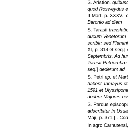
S. Aristion,
quibus
quod Rosweydus edi
II Mart. p. XXXV.]
Baronio ad diem
S. Tarasii
translat
ducum Venetorum
scribit; sed Flamin
XI, p. 318 et seq.]
Septembris. Ad hun
Tarasii Patriarchæ 
seq.]
dederunt ad
S. Petri
ep. et Mar
habent Tamayus de 
1591 et Ulyssipone
dedere Majores nos
S. Pardus episcop
adscribitur in Usua
Maji, p. 371.]
.
Cod
In agro Carnutensi