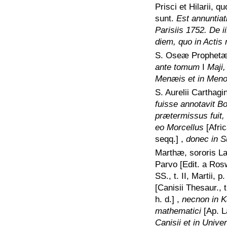
Prisci et Hilarii,
sunt.
Est annuntiat
Parisiis 1752. De 
diem, quo in Actis n
S. Oseæ Prophet
ante tomum
I
Maji,
Menæis et in Menol
S. Aurelii Carthag
fuisse annotavit Bo
prætermissus fuit, 
eo Morcellus
[Afric
seqq.]
,
donec in S
Marthæ, sororis La
Parvo
[Edit. a Ros
SS., t. II, Martii, 
[Canisii Thesaur., t.
h. d.]
,
necnon in K
mathematici
[Ap. L
Canisii et in Unive