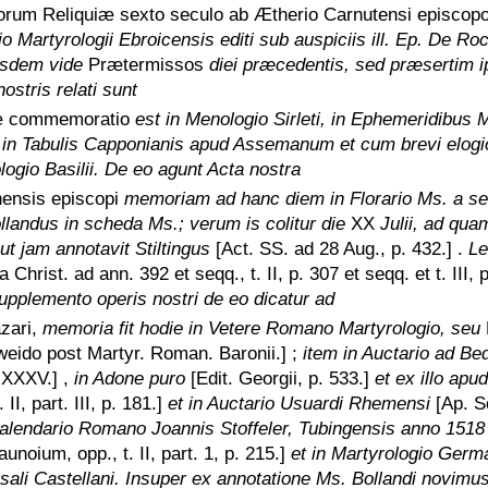
 quorum Reliquiæ sexto seculo ab Ætherio Carnutensi episcop
io Martyrologii Ebroicensis editi sub auspiciis ill. Ep. De R
iisdem vide
Prætermissos
diei præcedentis, sed præsertim 
ostris relati sunt
æ commemoratio
est in Menologio Sirleti, in Ephemeridibus
 in Tabulis Capponianis apud Assemanum et cum brevi elogi
ogio Basilii. De eo agunt Acta nostra
inensis episcopi
memoriam ad hanc diem in Florario Ms. a s
llandus in scheda Ms.; verum is colitur die
XX
Julii, ad qu
ut jam annotavit Stiltingus
[Act. SS. ad 28 Aug., p. 432.]
.
Le
a Christ. ad ann. 392 et seqq., t. II, p. 307 et seqq. et t. III, p
upplemento operis nostri de eo dicatur ad
zari,
memoria fit hodie in Vetere Romano Martyrologio, seu
weido post Martyr. Roman. Baronii.]
;
item in Auctario ad B
p. XXXV.]
,
in Adone puro
[Edit. Georgii, p. 533.]
et ex illo ap
 II, part. III, p. 181.]
et in Auctario Usuardi Rhemensi
[Ap. S
alendario Romano Joannis Stoffeler, Tubingensis anno 1518
aunoium, opp., t. II, part. 1, p. 215.]
et in Martyrologio Germ
rsali Castellani. Insuper ex annotatione Ms. Bollandi novimu