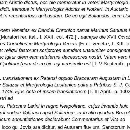
dam
Aristio
dictus, hoc die memoratur in veteri Martyrologi
dit, itemque in Martyrologiis Adonis et Notkeri, in Auctari
et in recentioribus quibusdam. De eo egit Bollandus, cum Us
ionem Venetias ex Danduli Chronico narrat Marinus Sanutus i
[Muratori rer. ital., t. XXII. col. 472.]
,
eamque die
XVII
Octob
ius Cornelius in Martyrologio Veneto
[Eccl. venetæ, t. XIII. p.
et reliqui fastorum scriptores eumdem unanimiter consignan
c igitur diem eam retulerunt decessores nostri, Vitam vero
Cpolitani (nam de eo hic agi verisimile est
[T. V Septemb., p
t. translationem ex Ratensi oppido Braccaram Augustam in L
Salazar et Martyrologia Lusitanice edita a Patribus S. J. 
 1748. Ejus Acta et ipsam translationem
[T. III April., p. 100
tri ad
us,
Patronus Larini in regno Neapolitano, cujus inventio huic 
rdi codice Vaticano apud Sollerium, et in alio quodam Bruxel
icum annuntiationes declarabunt Commentarius et Vita ad
, loco qui Jovis ara dicitur, ad Auturam fluvium, Sanctorum