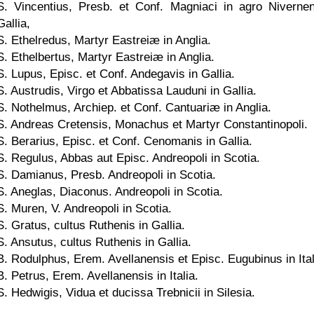
S. Vincentius, Presb. et Conf. Magniaci in agro Nivernen
Gallia,
S. Ethelredus, Martyr Eastreiæ in Anglia.
S. Ethelbertus, Martyr Eastreiæ in Anglia.
S. Lupus, Episc. et Conf. Andegavis in Gallia.
S. Austrudis, Virgo et Abbatissa Lauduni in Gallia.
S. Nothelmus, Archiep. et Conf. Cantuariæ in Anglia.
S. Andreas Cretensis, Monachus et Martyr Constantinopoli.
S. Berarius, Episc. et Conf. Cenomanis in Gallia.
S. Regulus, Abbas aut Episc. Andreopoli in Scotia.
S. Damianus, Presb. Andreopoli in Scotia.
S. Aneglas, Diaconus. Andreopoli in Scotia.
S. Muren, V. Andreopoli in Scotia.
S. Gratus, cultus Ruthenis in Gallia.
S. Ansutus, cultus Ruthenis in Gallia.
B. Rodulphus, Erem. Avellanensis et Episc. Eugubinus in Ital
B. Petrus, Erem. Avellanensis in Italia.
S. Hedwigis, Vidua et ducissa Trebnicii in Silesia.