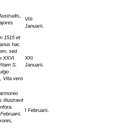
ustrudis,
VIII
ajores
Januarii.
m 1515 et
anus hac
lem
, sed
ie XXVI
XXI
Vitam S.
Januarii.
ulgo
, Vita vero
marmoreo
illustravit
nfora.
I Februarii.
I
Februarii,
ronis,