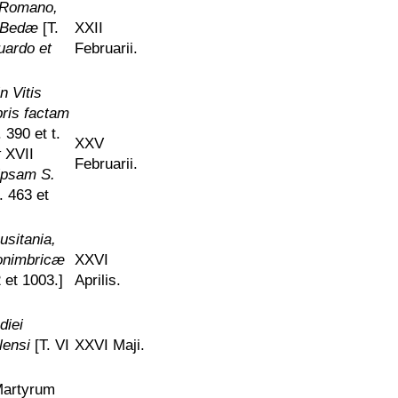
o Romano,
o Bedæ
[T.
XXII
uardo et
Februarii.
n Vitis
ris factam
 390 et t.
XXV
t
XVII
Februarii.
 ipsam S.
. 463 et
usitania,
Conimbricæ
XXVI
2 et 1003.]
Aprilis.
diei
lensi
[T. VI
XXVI Maji.
 Martyrum