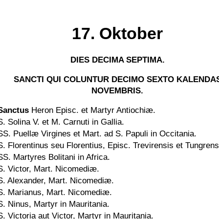
17. Oktober
DIES DECIMA SEPTIMA.
SANCTI QUI COLUNTUR DECIMO SEXTO KALENDA
NOVEMBRIS.
Sanctus
Heron Episc. et Martyr Antiochiæ.
S. Solina V. et M. Carnuti in Gallia.
SS. Puellæ Virgines et Mart. ad S. Papuli in Occitania.
S. Florentinus seu Florentius, Episc. Trevirensis et Tungrens
SS. Martyres Bolitani in Africa.
S. Victor, Mart. Nicomediæ.
S. Alexander, Mart. Nicomediæ.
S. Marianus, Mart. Nicomediæ.
S. Ninus, Martyr in Mauritania.
S. Victoria aut Victor, Martyr in Mauritania.