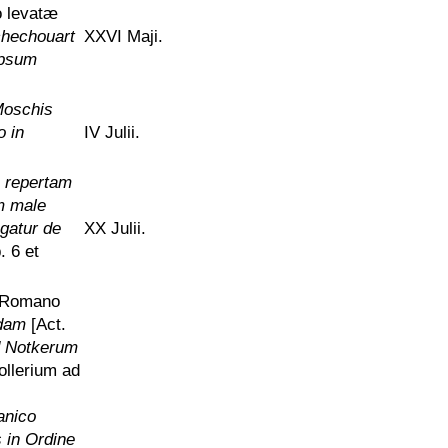
o levatæ
ochechouart
XXVI Maji.
ipsum
 Moschis
o in
IV Julii.
e repertam
am male
gatur de
XX Julii.
. 6 et
Romano
edam
[Act.
ud Notkerum
ollerium ad
anico
s in Ordine