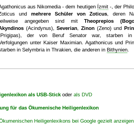
Agathonicus aus Nikomedia - dem heutigen
Ízmit
-, der Phil
Zoticus und
mehrere Schüler von Zoticus
, deren N
teilweise angegeben sind mit
Theoprepios (Bogo
Akyndinos
(Acindynus),
Severian
,
Zinon
(Zeno) und
Pri
(Prigipas), der von Beruf Senator war, starben i
Verfolgungen unter Kaiser Maximian. Agathonicus und Pri
starben in Selymbria in Thrakien, die anderen in
Bithynien
.
igenlexikon als USB-Stick
oder
als DVD
ng für das Ökumenische Heiligenlexikon
Ökumenischen Heiligenlexikons bei Google gezielt anzeigen