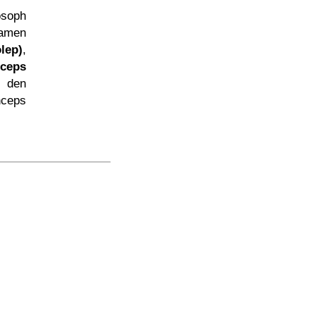
osoph
amen
lep)
,
nceps
n den
nceps