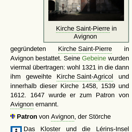
Kirche Saint-Pierre
in
Avignon
gegründeten
Kirche Saint-Pierre
in
Avignon bestattet. Seine
Gebeine
wurden
viermal übertragen: wohl 1321 in die dann
ihm geweihte
Kirche Saint-Agricol
und
innerhalb dieser Kirche 1458, 1539 und
1612. 1647 wurde er zum Patron von
Avignon
ernannt.
Patron
von
Avignon
, der Störche
Das
Kloster
und die Lérins-Insel