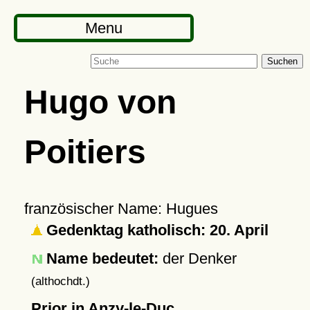
Menu
Suchen
Hugo von
Poitiers
französischer Name: Hugues
Gedenktag katholisch: 20. April
Name bedeutet:
der Denker
(althochdt.)
Prior in Anzy-le-Duc