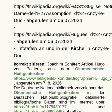
https://fr.wikipedia.org/wiki/%C3%89glise_Not
Dame-de-l%27Assomption_d%27Anzy-le-
Duc - abgerufen am 06.07.2024
•
https://fr.wikipedia.org/wiki/Hugues_d%27Anz
- abgerufen am 06.07.2024
• Infotafeln an und in der
Kirche
in Anzy-le-
Duc
korrekt zitieren:
Joachim Schäfer: Artikel
Hugo
von Poitiers, aus dem
Ökumenischen
Heiligenlexikon
-
https://www.heiligenlexikon.de/BiographienH/Hugo_v
, abgerufen am 7. 8. 2026
Die Deutsche Nationalbibliothek verzeichnet das
Ökumenische Heiligenlexikon
in der
Deutschen Nationalbibliografie; detaillierte
bibliografische Daten sind im Internet über
https://d-nb.info/1175439177
und
https://d-nb.info/969828497
abrufbar.