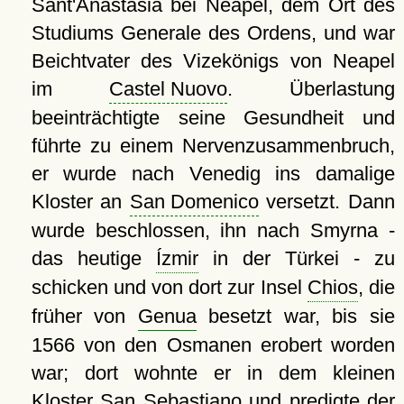
Sant'Anastasia bei Neapel, dem Ort des
Studiums Generale des Ordens, und war
Beichtvater des Vizekönigs von Neapel
im
Castel Nuovo
. Überlastung
beeinträchtigte seine Gesundheit und
führte zu einem Nervenzusammenbruch,
er wurde nach Venedig ins damalige
Kloster an
San Domenico
versetzt. Dann
wurde beschlossen, ihn nach Smyrna -
das heutige
Ízmir
in der Türkei - zu
schicken und von dort zur Insel
Chios
, die
früher von
Genua
besetzt war, bis sie
1566 von den Osmanen erobert worden
war; dort wohnte er in dem kleinen
Kloster San Sebastiano und predigte der