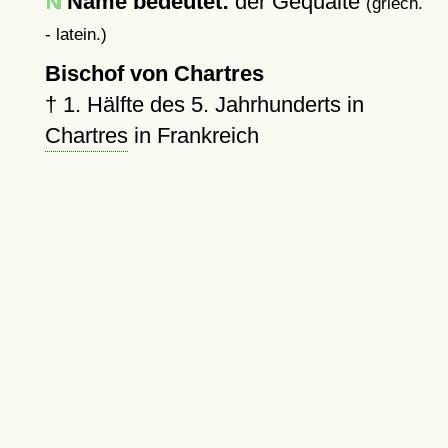
Name bedeutet:
der Gequälte
(griech.
- latein.)
Bischof von Chartres
†
1. Hälfte des 5. Jahrhunderts in
Chartres
in Frankreich