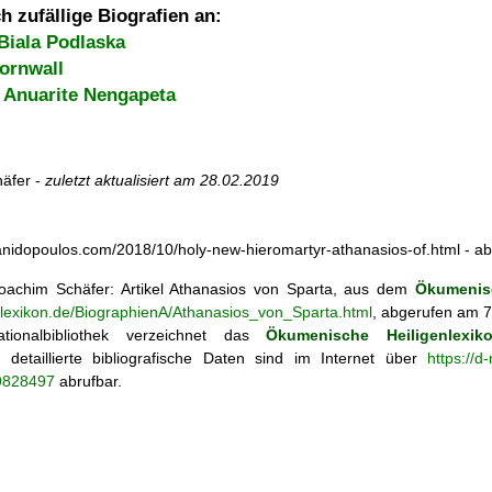
h zufällige Biografien an:
Biala Podlaska
ornwall
 Anuarite Nengapeta
äfer -
zuletzt aktualisiert am
28.02.2019
sanidopoulos.com/2018/10/holy-new-hieromartyr-athanasios-of.html - 
achim Schäfer: Artikel
Athanasios von Sparta, aus dem
Ökumenisc
enlexikon.de/BiographienA/Athanasios_von_Sparta.html
, abgerufen am 7
tionalbibliothek verzeichnet das
Ökumenische Heiligenlexik
ie; detaillierte bibliografische Daten sind im Internet über
https://d
69828497
abrufbar.