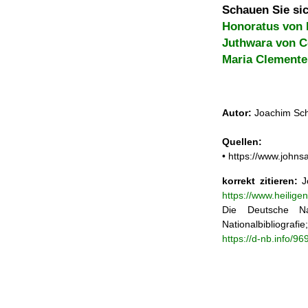
Schauen Sie sic
Honoratus von 
Juthwara von C
Maria Clemente
Autor:
Joachim Sch
Quellen:
• https://www.john
korrekt zitieren:
Jo
https://www.heilig
Die Deutsche Na
Nationalbibliograf
https://d-nb.info/9