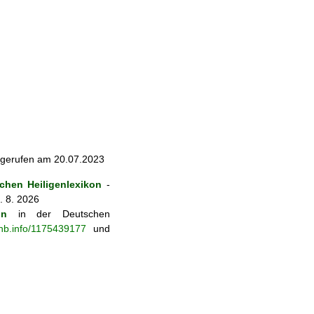
abgerufen am 20.07.2023
hen Heiligenlexikon
-
. 8. 2026
on
in der Deutschen
-nb.info/1175439177
und