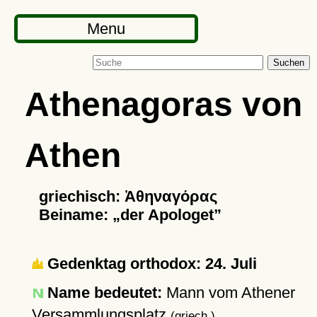
Menu
Suchen
Athenagoras von
Athen
griechisch: Ἀθηναγόρας
Beiname:
der Apologet
Gedenktag orthodox: 24. Juli
Name bedeutet:
Mann vom Athener
Versammlungsplatz
(griech.)