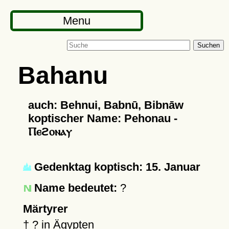
Menu
Suchen
Bahanu
auch: Behnui, Babnū, Bibnāw
koptischer Name: Pehonau -
Ⲡⲉϩⲟⲛⲁⲩ
Gedenktag koptisch: 15. Januar
Name bedeutet:
?
Märtyrer
†
?
in Ägypten