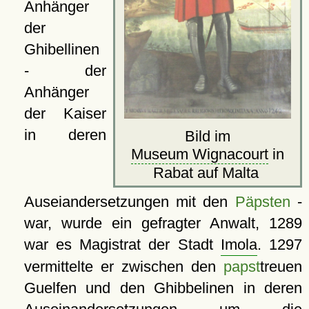
Anhänger
der
Ghibellinen
- der
Anhänger
der Kaiser
in deren
Bild im
Museum Wignacourt
in
Rabat auf Malta
Auseiandersetzungen mit den
Päpsten
-
war, wurde ein gefragter Anwalt, 1289
war es Magistrat der Stadt
Imola
. 1297
vermittelte er zwischen den
papst
treuen
Guelfen und den Ghibbelinen in deren