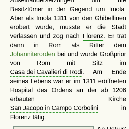
Auseinandersetzungen um die
Besitztümer in der Gegend um Imola.
Aber als Imola 1311 von den Ghibellinen
erobert wurde, musste er die Stadt
verlassen und zog nach
Florenz
. Er trat
dann in Rom als Ritter dem
Johanniterorden
bei und wurde Großprior
von Rom mit Sitz im
Casa dei Cavalieri di Rodi
. Am Ende
seines Lebens war er im 1311 eröffneten
Hospital des Ordens an der ab 1206
erbauten Kirche
San Jacopo in Campo Corbolini
in
Florenz tätig.
An Petrus'