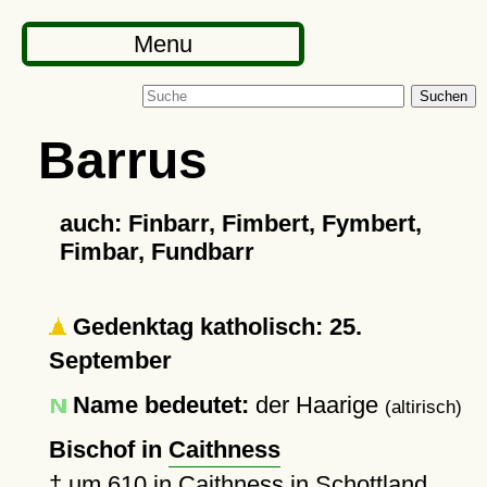
Menu
Suchen
Barrus
auch: Finbarr, Fimbert, Fymbert,
Fimbar, Fundbarr
Gedenktag katholisch: 25.
September
Name bedeutet:
der Haarige
(altirisch)
Bischof in
Caithness
†
um 610
in
Caithness
in Schottland