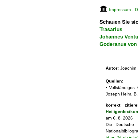
Impressum
-
D
Schauen Sie sic
Trasarius
Johannes Ventu
Goderanus von 
Autor:
Joachim 
Quellen:
• Vollständiges
Joseph Heim, B.
korrekt zitiere
Heiligenlexiko
am 6. 8. 2026
Die Deutsche N
Nationalbibliogra
https://d-nb.inf