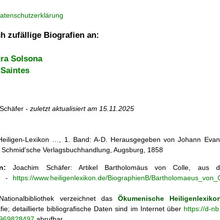
atenschutzerklärung
h zufällige Biografien an:
ra Solsona
Saintes
Schäfer -
zuletzt aktualisiert am
15.11.2025
 Heiligen-Lexikon …, 1. Band: A-D. Herausgegeben von Johann Evang
 Schmid'sche Verlagsbuchhandlung, Augsburg, 1858
n:
Joachim Schäfer: Artikel
Bartholomäus von Colle, aus
n
-
https://www.heiligenlexikon.de/BiographienB/Bartholomaeus_von_C
ationalbibliothek verzeichnet das
Ökumenische Heiligenlexiko
fie; detaillierte bibliografische Daten sind im Internet über
https://d-n
o/969828497
abrufbar.