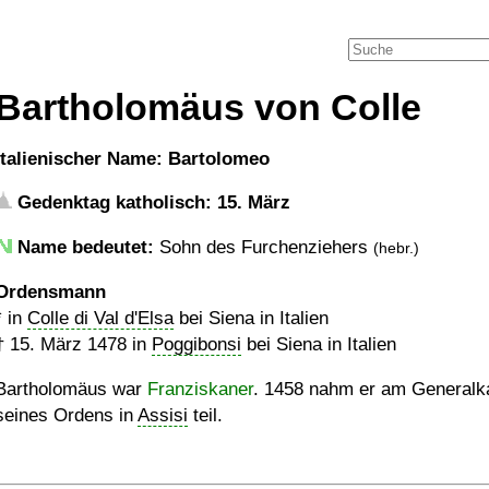
Bartholomäus von Colle
italienischer Name: Bartolomeo
Gedenktag katholisch: 15. März
Name bedeutet:
Sohn des Furchenziehers
(hebr.)
Ordensmann
* in
Colle di Val d'Elsa
bei Siena in Italien
†
15. März 1478
in
Poggibonsi
bei Siena in Italien
Bartholomäus war
Franziskaner
. 1458 nahm er am Generalka
seines Ordens in
Assisi
teil.