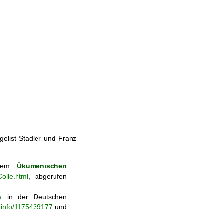
elist Stadler und Franz
 dem
Ökumenischen
olle.html
, abgerufen
n
in der Deutschen
b.info/1175439177
und