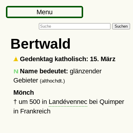
Menu
Suchen
Bertwald
Gedenktag katholisch: 15. März
Name bedeutet:
glänzender
Gebieter
(althochdt.)
Mönch
†
um 500
in
Landévennec
bei Quimper
in Frankreich