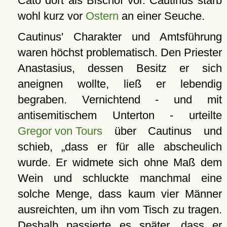
Cato dort als Bischof vor. Cautinus starb
wohl kurz vor
Ostern
an einer Seuche.
Cautinus' Charakter und Amtsführung
waren höchst problematisch. Den Priester
Anastasius, dessen Besitz er sich
aneignen wollte, ließ er lebendig
begraben. Vernichtend - und mit
antisemitischem Unterton - urteilte
Gregor von Tours
über Cautinus und
schieb,
dass er für alle abscheulich
wurde. Er widmete sich ohne Maß dem
Wein und schluckte manchmal eine
solche Menge, dass kaum vier Männer
ausreichten, um ihn vom Tisch zu tragen.
Deshalb passierte es später, dass er