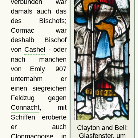
verbunden war
damals auch das
des Bischofs;
Cormac war
deshalb Bischof
von
Cashel
- oder
nach manchen
von
Emly
. 907
unternahm er
einen siegreichen
Feldzug gegen
Connacht
, mit
Schiffen eroberte
er auch
Clayton and Bell:
Glasfenster, um
Clonmacnoise
in