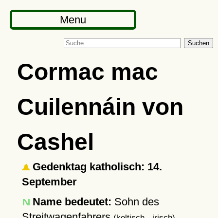
Menu
Suchen
Cormac mac
Cuilennáin von
Cashel
Gedenktag katholisch: 14.
September
Name bedeutet:
Sohn des
Streitwagenfahrers
(keltisch - irisch)