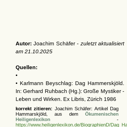
Autor:
Joachim Schäfer -
zuletzt aktualisiert
am
21.10.2025
Quellen:
•
• Karlmann Beyschlag: Dag Hammerskjöld.
In: Gerhard Ruhbach (Hg.): Große Mystiker -
Leben und Wirken. Ex Libris, Zürich 1986
korrekt zitieren:
Joachim Schäfer: Artikel
Dag
Hammarskjöld, aus dem
Ökumenischen
Heiligenlexikon
-
https://www.heiligenlexikon.de/BiographienD/Dag_H