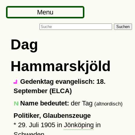
Menu
Suchen
Dag
Hammarskjöld
Gedenktag evangelisch: 18.
September (ELCA)
Name bedeutet:
der Tag
(altnordisch)
Politiker, Glaubenszeuge
*
29. Juli 1905
in
Jönköping
in
Schweden