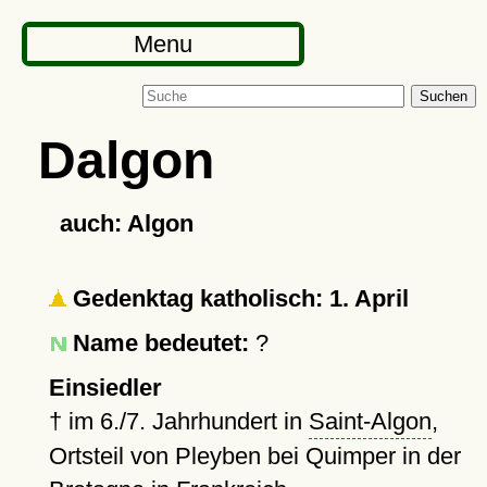
Menu
Suchen
Dalgon
auch: Algon
Gedenktag katholisch: 1. April
Name bedeutet:
?
Einsiedler
†
im 6./7. Jahrhundert in
Saint-Algon
,
Ortsteil von Pleyben bei Quimper in der