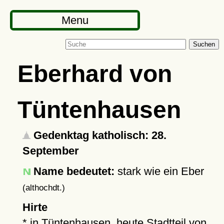
Menu
Suchen
Eberhard von
Tüntenhausen
Gedenktag katholisch: 28.
September
Name bedeutet:
stark wie ein Eber
(althochdt.)
Hirte
* in
Tüntenhausen
, heute Stadtteil von