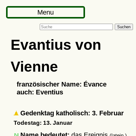
Menu
Suchen
Evantius von
Vienne
französischer Name: Évance
auch: Eventius
Gedenktag katholisch: 3. Februar
Todestag: 13. Januar
Name bedeutet:
das Ereignis
(latein.)