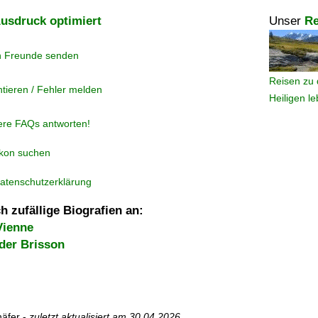
usdruck optimiert
Unser
Re
n Freunde senden
Reisen zu 
tieren / Fehler melden
Heiligen l
ere FAQs antworten!
ikon suchen
atenschutzerklärung
h zufällige Biografien an:
Vienne
der Brisson
äfer -
zuletzt aktualisiert am
30.04.2026