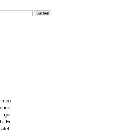
Suchen
hmen
ebert
 gut
h. Er
atet.