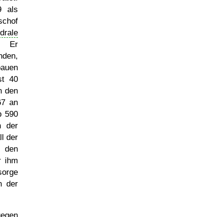
9 als
chof
drale
. Er
nden,
bauen
st 40
n den
67 an
b 590
n der
ll der
r den
r ihm
sorge
n der
gegen