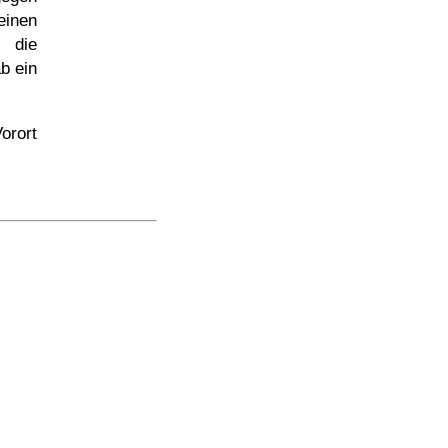
einen
h die
b ein
orort