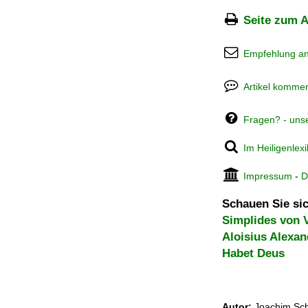
Seite zum A
Empfehlung a
Artikel kommen
Fragen? - uns
Im Heiligenlex
Impressum
-
D
Schauen Sie sic
Simplides von 
Aloisius Alexan
Habet Deus
Autor:
Joachim Sch