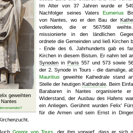
Im Alter von 37 Jahren wurde er 54
Nachfolger seines Vaters
Eumerius
Bis
von Nantes, wo er den Bau der
Kathe
vollendete, die er 567/568 weihte
missionierte in den ländlichen Gege
ordnete die Gemeinden und ließ Kirchen 
- Ende des 6. Jahrhunderts gab es fa
Kirchen in diesem Bistum. Er nahm teil a
Synoden
in
Paris
557 und 573 sowie 5
der 2. Synode in Tours - die damalige, a
Mauritius
geweihte Kathedrale stand a
Stelle der heutigen
Kathedrale
. Beim Einfa
Barabaren in Nantes organisierte e
elix geweihten
Widerstand, der Ausbau des Hafens wa
 Nantes
ein Anliegen. Gerühmt wurden Felix' Für
für die Armen und sein Ernst in Dinge
Kirchenzucht.
Auch
Gregor von Tours
, der ihm vorwarf, dass er sich 