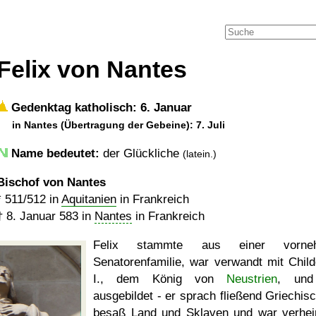
Felix von Nantes
Gedenktag katholisch: 6. Januar
in Nantes (Übertragung der Gebeine): 7. Juli
Name bedeutet:
der Glückliche
(latein.)
Bischof von Nantes
*
511/512
in
Aquitanien
in Frankreich
†
8. Januar 583
in
Nantes
in Frankreich
Felix stammte aus einer vorne
Senatorenfamilie, war verwandt mit Child
I., dem König von
Neustrien
, und
ausgebildet - er sprach fließend Griechisc
besaß Land und Sklaven und war verheir