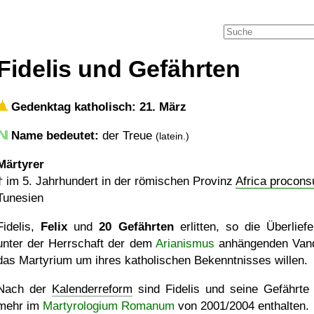
Fidelis und Gefährten
Gedenktag katholisch: 21. März
Name bedeutet:
der Treue
(latein.)
Märtyrer
†
im 5. Jahrhundert in der römischen Provinz
Africa procons
Tunesien
Fidelis,
Felix
und
20 Gefährten
erlitten, so die Überliefe
unter der Herrschaft der dem
Arianismus
anhängenden Van
das Martyrium um ihres katholischen Bekenntnisses willen.
Nach der
Kalenderreform
sind Fidelis und seine Gefährte 
mehr im
Martyrologium Romanum
von 2001/2004 enthalten.