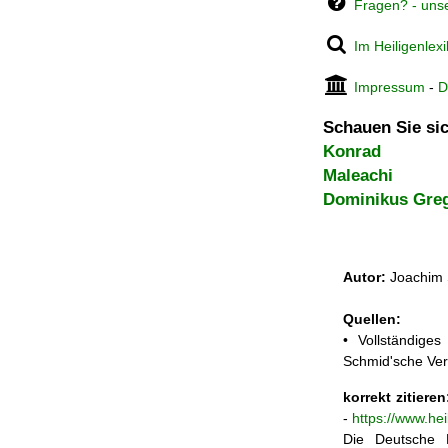
Fragen? - uns
Im Heiligenlex
Impressum
-
D
Schauen Sie sic
Konrad
Maleachi
Dominikus Gre
Autor:
Joachim 
Quellen:
• Vollständige
Schmid'sche Ver
korrekt zitieren
-
https://www.he
Die Deutsche N