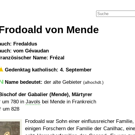
Frodoald von Mende
auch: Fredaldus
auch: vom Gévaudan
französischer Name: Frézal
Gedenktag katholisch: 4. September
Name bedeutet:
der alte Gebieter
(alhochdt.)
Bischof der Gabalier (Mende), Märtyrer
*
um 780
in
Javols
bei Mende in Frankreich
†
um 828
Frodoald war Sohn einer einflussreicher Familie,
einigen Forschern der Familie der Canilhac, eine