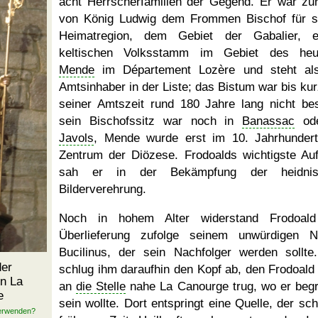
acht Herrscherfamilien der Gegend. Er war zur
von König Ludwig dem Frommen Bischof für s
Heimatregion, dem Gebiet der Gabalier, 
keltischen Volksstamm im Gebiet des heu
Mende
im Département Lozère und steht al
Amtsinhaber in der Liste; das Bistum war bis kur
seiner Amtszeit rund 180 Jahre lang nicht bes
sein Bischofssitz war noch in
Banassac
ode
Javols
, Mende wurde erst im 10. Jahrhunder
Zentrum der Diözese. Frodoalds wichtigste Au
sah er in der Bekämpfung der heidnis
Bilderverehrung.
Noch in hohem Alter widerstand Frodoald
Überlieferung zufolge seinem unwürdigen N
Bucilinus, der sein Nachfolger werden sollte
der
schlug ihm daraufhin den Kopf ab, den Frodoald
n La
an
die Stelle
nahe La Canourge trug, wo er beg
e
sein wollte. Dort entspringt eine Quelle, der sch