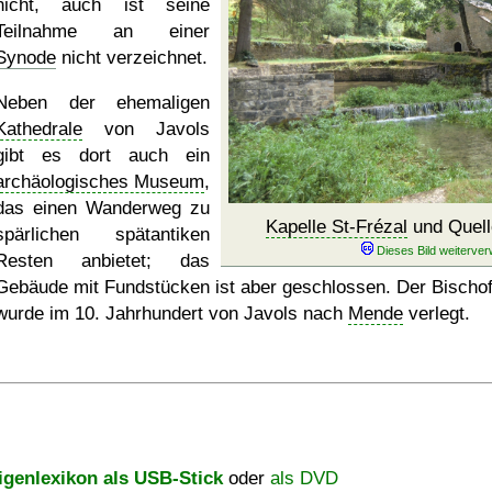
nicht, auch ist seine
Teilnahme an einer
Synode
nicht verzeichnet.
Neben der ehemaligen
Kathedrale
von Javols
gibt es dort auch ein
archäologisches Museum
,
das einen Wanderweg zu
Kapelle St-Frézal
und Quell
spärlichen spätantiken
Resten anbietet; das
Gebäude mit Fundstücken ist aber geschlossen. Der Bischof
wurde im 10. Jahrhundert von Javols nach
Mende
verlegt.
igenlexikon als USB-Stick
oder
als DVD