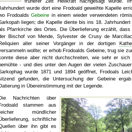
früherer Zeit Heilkraft nachgesagt wurde. I
Jahrhundert wurde dort eine Frodoald geweihte Kapelle erric
wo Frodoalds
Gebeine
in einem wieder verwendeten römi
Sarkopah liegen; die Kapelle diente bis ins 18. Jahrhundert
als Pfarrkirche des Ortes. Die Überlieferung erzählt, dass
der Bischof von Mende, Sylvester de Crusy de Marcillac
Reliquien aller seiner Vorgänger in der dortigen
Kathe
versammeln wollte; er erhob Frodoalds Gebeine, trug sie zur
konnte diese aber nicht durchschreiten, wie sehr er sich
bemühte - und dies unter den Augen der vielen Zuschauer
Sarkophag wurde 1871 und 1894 geöffnet, Frodoals Lei
sitzend gefunden, die Untersuchung der Gebeine ergab
Datierung in Übereinstimmung mit der Legende.
Die Nachrichten über
Frodoald stammen aus
reicher mündlicher
Überlieferung, schriftliche
Quellen über ihn gibt es