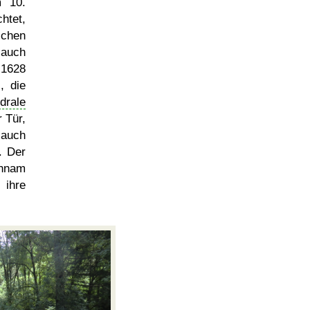
m 10.
htet,
schen
 auch
 1628
, die
drale
 Tür,
 auch
. Der
chnam
 ihre