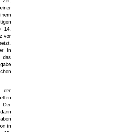
 Zeit
einer
einem
tigen
s 14.
z vor
etzt,
r in
t das
fgabe
chen
 der
effen
. Der
 dann
raben
on in