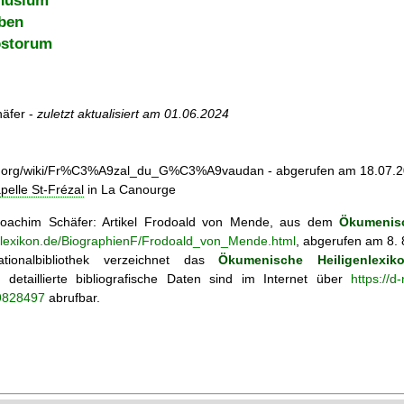
nusium
ben
ostorum
äfer -
zuletzt aktualisiert am
01.06.2024
edia.org/wiki/Fr%C3%A9zal_du_G%C3%A9vaudan - abgerufen am 18.07.
pelle St-Frézal
in La Canourge
achim Schäfer: Artikel
Frodoald von Mende, aus dem
Ökumenisc
enlexikon.de/BiographienF/Frodoald_von_Mende.html
, abgerufen am 8. 
tionalbibliothek verzeichnet das
Ökumenische Heiligenlexik
ie; detaillierte bibliografische Daten sind im Internet über
https://d
69828497
abrufbar.