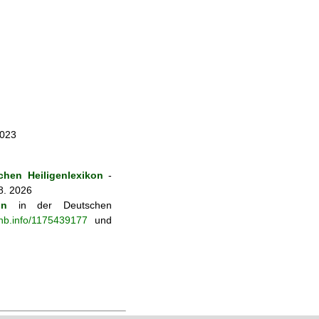
2023
hen Heiligenlexikon
-
8. 2026
on
in der Deutschen
-nb.info/1175439177
und