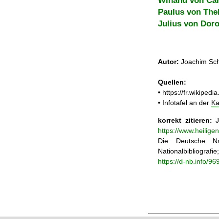
Winand von Ca
Paulus von The
Julius von Dor
Autor:
Joachim Sch
Quellen:
• https://fr.wikip
• Infotafel an der
Ka
korrekt zitieren:
Jo
https://www.heilig
Die Deutsche Na
Nationalbibliograf
https://d-nb.info/9