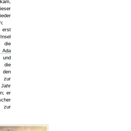
 kam,
ser
ieder
n;
erst
nsel
 die
 Ada
- und
 die
e den
, zur
 Jahr
n; er
scher
 zur