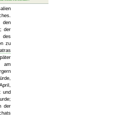
alien
ches.
u den
; der
 des
en zu
atras
päter
ft am
rgern
ürde,
pril,
t und
urde;
n der
chats