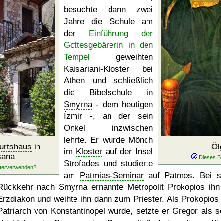
besuchte dann zwei
Jahre die Schule am
der
Einführung der
Gottesgebärerin in den
Tempel
geweihten
Kaisariani-Kloster
bei
Athen und schließlich
die Bibelschule in
Smyrna
- dem heutigen
Ízmir -, an der sein
Onkel inzwischen
lehrte. Er wurde Mönch
urtshaus
in
Öl
im
Kloster
auf der Insel
sana
Strofades und studierte
am
Patmias-Seminar
auf Patmos. Bei s
Rückkehr nach Smyrna ernannte Metropolit Prokopios ih
Erzdiakon und weihte ihn dann zum Priester. Als Prokopios
Patriarch von
Konstantinopel
wurde, setzte er Gregor als s