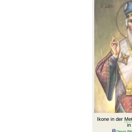
Ikone in der
Met
in