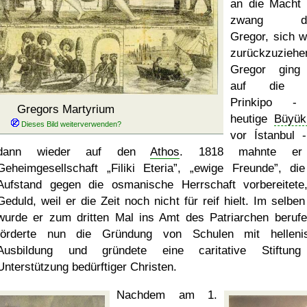
an die Macht
zwang die
Gregor, sich w
zurückzuziehe
Gregor ging 
auf die I
Prinkipo -
Gregors Martyrium
heutige
Büyük
vor Ístanbul 
dann wieder auf den
Athos
. 1818 mahnte er
Geheimgesellschaft
Filiki Eteria
,
ewige Freunde
, di
Aufstand gegen die osmanische Herrschaft vorbereitete
Geduld, weil er die Zeit noch nicht für reif hielt. Im selben
wurde er zum dritten Mal ins Amt des Patriarchen berufe
förderte nun die Gründung von Schulen mit helleni
Ausbildung und gründete eine caritative Stiftung
Unterstützung bedürftiger Christen.
Nachdem am 1.