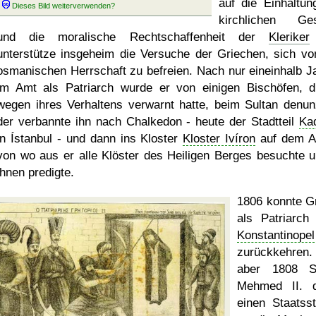
auf die Einhaltun
kirchlichen Ge
und die moralische Rechtschaffenheit der
Kleriker
unterstütze insgeheim die Versuche der Griechen, sich vo
osmanischen Herrschaft zu befreien. Nach nur eineinhalb J
im Amt als Patriarch wurde er von einigen Bischöfen, d
wegen ihres Verhaltens verwarnt hatte, beim Sultan denunz
der verbannte ihn nach Chalkedon - heute der Stadtteil
Ka
in Ístanbul - und dann ins Kloster
Kloster Ivíron
auf dem A
von wo aus er alle Klöster des Heiligen Berges besuchte u
ihnen predigte.
1806 konnte G
als Patriarch
Konstantinopel
zurückkehren
aber 1808 Su
Mehmed II. d
einen Staatsst