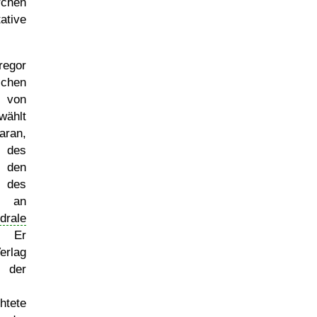
rchen
ative
egor
chen
 von
wählt
aran,
 des
h den
 des
s an
drale
 Er
erlag
 der
htete