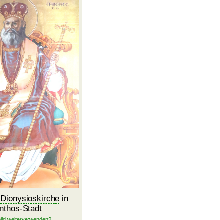
r
Dionysioskirche
in
nthos-Stadt