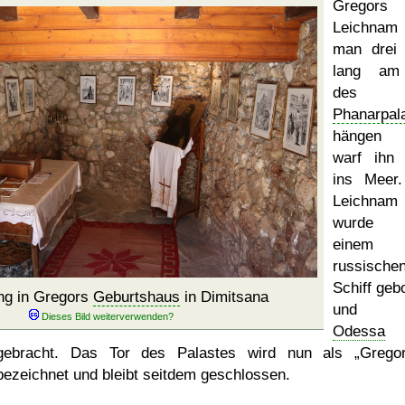
Gregors
Leichnam
man drei
lang am
des
Phanarpal
hängen
warf ihn
ins Meer
Leichnam
wurde 
einem
russische
Schiff geb
ng in Gregors
Geburtshaus
in Dimitsana
und n
Odessa
gebracht. Das Tor des Palastes wird nun als
Gregor
bezeichnet und bleibt seitdem geschlossen.