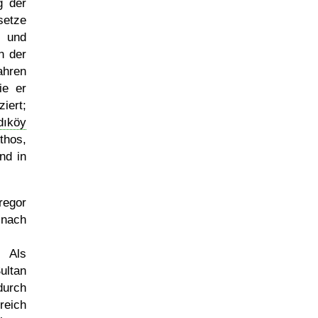
g der
setze
und
n der
ahren
ie er
iert;
dıköy
thos,
nd in
regor
 nach
. Als
ltan
urch
reich