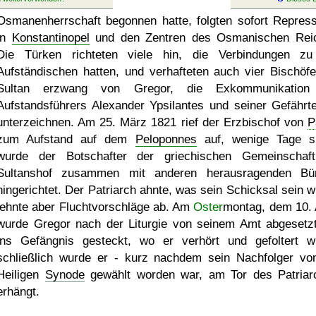
Osmanenherrschaft begonnen hatte, folgten sofort Repress
in
Konstantinopel
und den Zentren des Osmanischen Rei
Die Türken richteten viele hin, die Verbindungen z
Aufständischen hatten, und verhafteten auch vier Bischöfe
Sultan erzwang von Gregor, die Exkommunikation
Aufstandsführers Alexander Ypsilantes und seiner Gefährt
unterzeichnen. Am 25. März 1821 rief der Erzbischof von
P
zum Aufstand auf dem
Peloponnes
auf, wenige Tage s
wurde der Botschafter der griechischen Gemeinscha
Sultanshof zusammen mit anderen herausragenden Bü
hingerichtet. Der Patriarch ahnte, was sein Schicksal sein w
lehnte aber Fluchtvorschläge ab. Am
Oster
montag, dem 10. A
wurde Gregor nach der Liturgie von seinem Amt abgesetz
ins Gefängnis gesteckt, wo er verhört und gefoltert w
schließlich wurde er - kurz nachdem sein Nachfolger vo
Heiligen
Synode
gewählt worden war, am Tor des Patriar
erhängt.