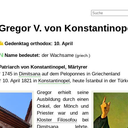
Gregor V. von Konstantinop
Gedenktag orthodox: 10. April
Name bedeutet:
der Wachsame
(griech.)
Patriarch von Konstantinopel, Märtyrer
*
1745
in
Dimitsana
auf dem Peloponnes in Griechenland
†
10. April 1821
in
Konstantinopel
, heute Ístanbul in der Türk
Gregor erhielt seine
Ausbildung durch einen
Onkel, der Mönch und
Priester war und am
Kloster Filosofou
bei
Dimitsana lehrte,