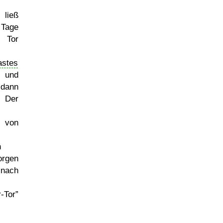
 ließ
 Tage
 Tor
astes
 und
 dann
. Der
von
n
orgen
ach
-Tor