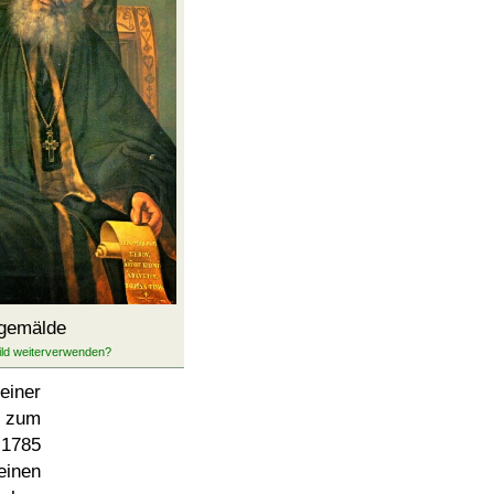
gemälde
einer
n zum
 1785
einen