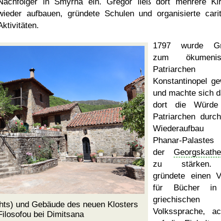
Nachfolger in Smyrna ein. Gregor ließ dort mehrere Ki
wieder aufbauen, gründete Schulen und organisierte carit
Aktivitäten.
1797 wurde Gr
zum ökumenis
Patriarchen
Konstantinopel ge
und machte sich d
dort die Würde
Patriarchen durc
Wiederaufbau
Phanar-Palaste
der
Georgskathe
zu stärken.
gründete einen V
für Bücher in
griechischen
hts) und Gebäude des neuen Klosters
Volkssprache, ac
Filosofou bei Dimitsana