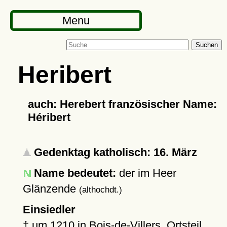
Menu
Suchen
Heribert
auch: Herebert französischer Name:
Héribert
Gedenktag katholisch: 16. März
Name bedeutet:
der im Heer
Glänzende
(althochdt.)
Einsiedler
†
um 1210
in
Bois-de-Villers
, Ortsteil