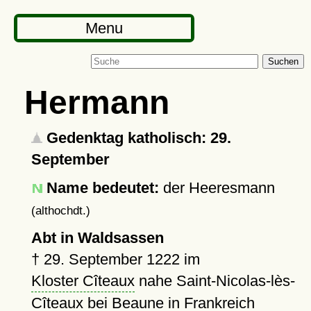
Menu
Suchen
Hermann
Gedenktag katholisch: 29.
September
Name bedeutet:
der Heeresmann
(althochdt.)
Abt in Waldsassen
†
29. September 1222
im
Kloster Cîteaux
nahe Saint-Nicolas-lès-
Cîteaux bei Beaune in Frankreich