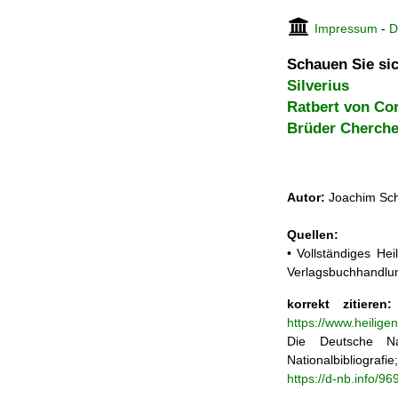
Impressum
-
D
Schauen Sie sic
Silverius
Ratbert von Co
Brüder Cherche
Autor:
Joachim Sch
Quellen:
• Vollständiges He
Verlagsbuchhandlun
korrekt zitieren:
https://www.heilige
Die Deutsche Na
Nationalbibliograf
https://d-nb.info/9