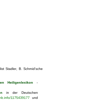
st Stadler, B. Schmid'sche
en Heiligenlexikon
-
on
in der Deutschen
-nb.info/1175439177
und