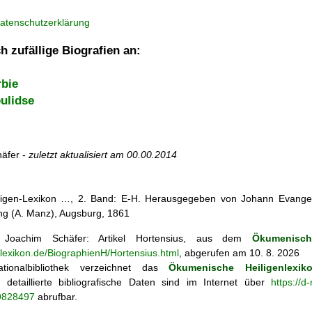
atenschutzerklärung
h zufällige Biografien an:
rbie
ulidse
äfer -
zuletzt aktualisiert am
00.00.2014
iligen-Lexikon …, 2. Band: E-H. Herausgegeben von Johann Evangeli
g (A. Manz), Augsburg, 1861
Joachim Schäfer: Artikel
Hortensius, aus dem
Ökumenisch
nlexikon.de/BiographienH/Hortensius.html
, abgerufen am 10. 8. 2026
tionalbibliothek verzeichnet das
Ökumenische Heiligenlexik
ie; detaillierte bibliografische Daten sind im Internet über
https://d
69828497
abrufbar.