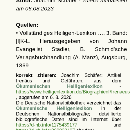
Autor:
Joachim Schäfer -
zuletzt aktualisiert
am
06.08.2023
Quellen:
• Vollständiges Heiligen-Lexikon …, 3. Band:
[I]K-L. Herausgegeben von Johann
Evangelist Stadler, B. Schmid'sche
Verlagsbuchhandlung (A. Manz), Augsburg,
1869
korrekt zitieren:
Joachim Schäfer: Artikel
Irenäus und Gefährten, aus dem
Ökumenischen Heiligenlexikon
-
https://www.heiligenlexikon.de/BiographienI/Irenaeu
, abgerufen am 6. 8. 2026
Die Deutsche Nationalbibliothek verzeichnet das
Ökumenische Heiligenlexikon
in der
Deutschen Nationalbibliografie; detaillierte
bibliografische Daten sind im Internet über
https://d-nb.info/1175439177
und