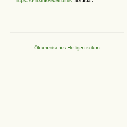
https://d-nb.info/969828497
abrufbar.
Ökumenisches Heiligenlexikon