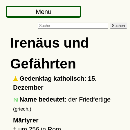
Menu
Suchen
Irenäus und
Gefährten
Gedenktag katholisch: 15.
Dezember
Name bedeutet:
der Friedfertige
(griech.)
Märtyrer
†
um 256
in
Rom