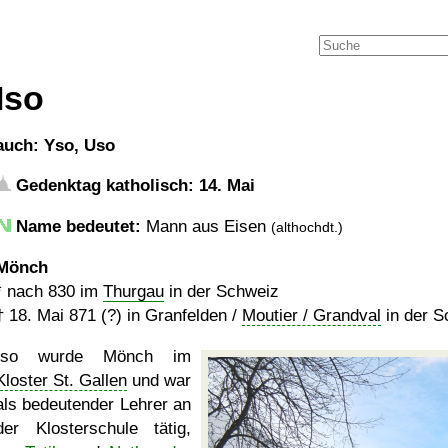
Iso
auch: Yso, Uso
Gedenktag katholisch: 14. Mai
Name bedeutet:
Mann aus Eisen
(althochdt.)
Mönch
*
nach 830
im
Thurgau
in der Schweiz
†
18. Mai 871 (?)
in Granfelden /
Moutier / Grandval
in der S
Iso wurde Mönch im
Kloster St. Gallen
und war
als bedeutender Lehrer an
der Klosterschule tätig,