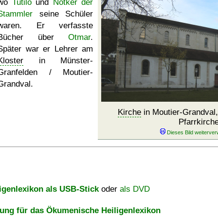
wo
Tutilo
und
Notker der
Stammler
seine Schüler
waren. Er verfasste
Bücher über
Otmar
.
Später war er Lehrer am
Kloster
in Münster-
Granfelden / Moutier-
Grandval.
Kirche
in Moutier-Grandval,
Pfarrkirch
igenlexikon als USB-Stick
oder
als DVD
ng für das Ökumenische Heiligenlexikon