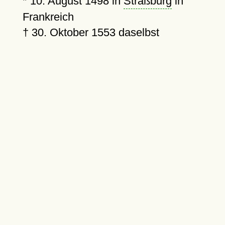
*
10. August 1498
in
Straßburg
in
Frankreich
†
30. Oktober 1553
daselbst