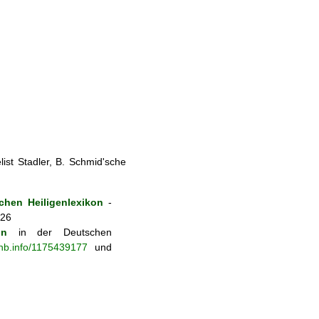
ist Stadler, B. Schmid'sche
hen Heiligenlexikon
-
026
on
in der Deutschen
-nb.info/1175439177
und