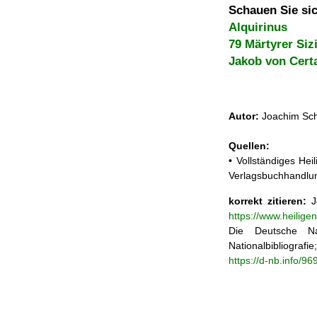
Schauen Sie sic
Alquirinus
79 Märtyrer Sizi
Jakob von Cert
Autor:
Joachim Sch
Quellen:
• Vollständiges He
Verlagsbuchhandlun
korrekt zitieren:
Jo
https://www.heilig
Die Deutsche Na
Nationalbibliograf
https://d-nb.info/9