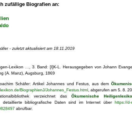
h zufällige Biografien an:
lien
aldo
äfer -
zuletzt aktualisiert am
18.11.2019
iligen-Lexikon …, 3. Band: [I]K-L. Herausgegeben von Johann Evangel
g (A. Manz), Augsburg, 1869
achim Schäfer: Artikel
Johannes und Festus, aus dem
Ökumenisc
enlexikon.de/BiographienJ/Johannes_Festus.html
, abgerufen am 5. 8. 2
tionalbibliothek verzeichnet das
Ökumenische Heiligenlexik
ie; detaillierte bibliografische Daten sind im Internet über
https://d
69828497
abrufbar.