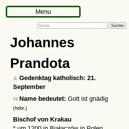
Menu
Suchen
Johannes
Prandota
Gedenktag katholisch: 21.
September
Name bedeutet:
Gott ist gnädig
(hebr.)
Bischof von Krakau
*
um 1200
in
Białaczów
in Polen